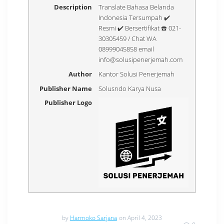
Description
Translate Bahasa Belanda
Indonesia Tersumpah ✔️
Resmi ✔️ Bersertifikat ☎️ 021-
30305459 / Chat WA
08999045858 email
info@solusipenerjemah.com
Author
Kantor Solusi Penerjemah
Publisher Name
Solusndo Karya Nusa
Publisher Logo
by
Harmoko Sarjana
on April 4, 2023