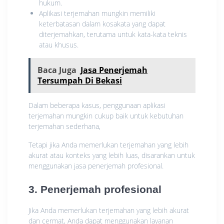
hukum.
Aplikasi terjemahan mungkin memiliki
keterbatasan dalam kosakata yang dapat
diterjemahkan, terutama untuk kata-kata teknis
atau khusus.
Baca Juga
Jasa Penerjemah
Tersumpah Di Bekasi
Dalam beberapa kasus, penggunaan aplikasi
terjemahan mungkin cukup baik untuk kebutuhan
terjemahan sederhana,
Tetapi jika Anda memerlukan terjemahan yang lebih
akurat atau konteks yang lebih luas, disarankan untuk
menggunakan jasa penerjemah profesional.
3. Penerjemah profesional
Jika Anda memerlukan terjemahan yang lebih akurat
dan cermat, Anda dapat menggunakan layanan