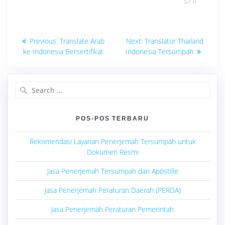
0
Navigasi
Previous
Next
Previous:
Translate Arab
Next:
Translator Thailand
post:
post:
pos
ke Indonesia Bersertifikat
Indonesia Tersumpah
Search
for:
POS-POS TERBARU
Rekomendasi Layanan Penerjemah Tersumpah untuk
Dokumen Resmi
Jasa Penerjemah Tersumpah dan Apostille
Jasa Penerjemah Peraturan Daerah (PERDA)
Jasa Penerjemah Peraturan Pemerintah