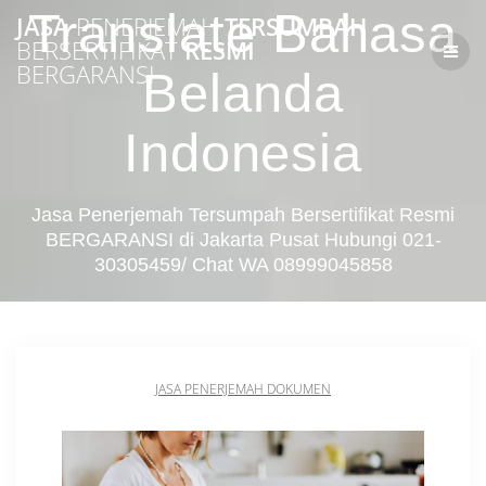
Skip
Translate Bahasa
JASA
PENERJEMAH
TERSUMPAH
to
BERSERTIFIKAT
RESMI
content
BERGARANSI
Belanda
Indonesia
Jasa Penerjemah Tersumpah Bersertifikat Resmi
BERGARANSI di Jakarta Pusat Hubungi 021-
30305459/ Chat WA 08999045858
JASA PENERJEMAH DOKUMEN