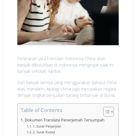
Perananan jasa translate Indonesia China akan
banyak dibutuhkan di Indonesia. mengingat saat ini
banyak sekolah, kantor,
Dan banyak lainnya yang menggunakan bahasa china
atau mandarin. Apalagi china juga merupakan negara
dengan tingkat penjualan barang terbanyak di dunia.
Table of Contents
Dokumen Translate Penerjemah Tersumpah
1. Surat Perjanjian
2. Surat Kuasa