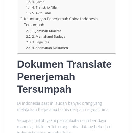
3. Ijazah
4. Transkrip Nilai
5. Akta Lahir
Keuntungan Penerjemah China Indonesia
Tersumpah
1. Jaminan Kualitas
2. Memahami Budaya
3. Legalitas
4. Keamanan Dokumen
Dokumen Translate
Penerjemah
Tersumpah
Di Indonesia saat ini sudah banyak orang yang
melakukan Kerjasama bisnis dengan negara china.
Sebagai contoh yakni pemanfaatan sumber daya
manusia, tidak sedikit orang china datang bekerja di
Indonesia ataupun sebaliknya.