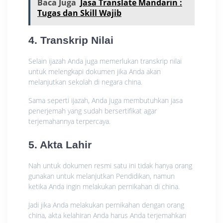
Baca Juga
Jasa Translate Mandarin :
Tugas dan Skill Wajib
4. Transkrip Nilai
Selain ijazah Anda juga memerlukan transkrip nilai
untuk melengkapi dokumen jika Anda akan
melanjutkan sekolah di negara china.
Sama seperti ijazah, Anda juga membutuhkan jasa
penerjemah yang sudah bersertifikat agar
terjemahannya terpercaya.
5. Akta Lahir
Nah untuk dokumen resmi satu ini tidak hanya orang
gunakan untuk melanjutkan Pendidikan, namun
ketika Anda ingin melakukan pernikahan di china.
Jadi jika Anda melakukan pernikahan dengan orang
china, akta kelahiran Anda harus Anda terjemahkan