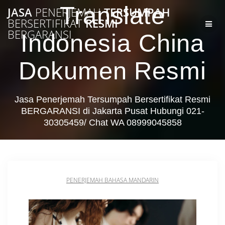
Skip
Translate
JASA
PENERJEMAH
TERSUMPAH
to
BERSERTIFIKAT
RESMI
content
BERGARANSI
Indonesia China
Dokumen Resmi
Jasa Penerjemah Tersumpah Bersertifikat Resmi
BERGARANSI di Jakarta Pusat Hubungi 021-
30305459/ Chat WA 08999045858
PENERJEMAH BAHASA MANDARIN