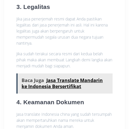
3. Legalitas
Jika jasa penerjemah resmi dapat Anda pastikan
legalitas dari jasa penerjemah ini asli. Hal ini karena
legalitas juga akan berpengaruh untuk
mempermudah segala urusan dua negara tujuan
nantinya.
Jika sudah terakui secara resmi dari kedua belah
pihak maka akan membuat Langkah demi langka akan
menjadi mudah bagi siapapun.
Baca Juga
Jasa Translate Mandarin
ke Indonesia Bersertifikat
4. Keamanan Dokumen
Jasa translate Indonesia china yang sudah tersumpah
akan mempertaruhkan nama mereka untuk
menjamin dokumen Anda aman.