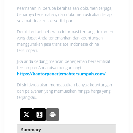
Keamanan ini berupa kerahasiaan dokumen terjaga,
benarnya terjemahan, dan dokumen asli akan tetap
selamat tidak rusak sedikitpun.
Demikian tadi beberapa informasi tentang dokumen
yang dapat Anda terjemahkan dan keuntungan
menggunakan jasa translate Indonesia china
tersumpah.
Jika anda sedang mencari penerjemah bersertifikat
tersumpah Anda bisa mengunjungi
https://kantorpenerjemahtersumpah.com/
.
Di sini Anda akan mendapatkan banyak keuntungan
dari pelayanan yang memuaskan hingga harga yang
terjangkau.
Summary