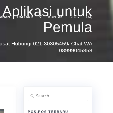
 Aplikasi untuk
YANAN
DAFTAR KLIEN
KONTAK
BLOG
FAQ
Pemula
Pusat Hubungi 021-30305459/ Chat WA
08999045858
Search
for:
POS-POS TERBARU