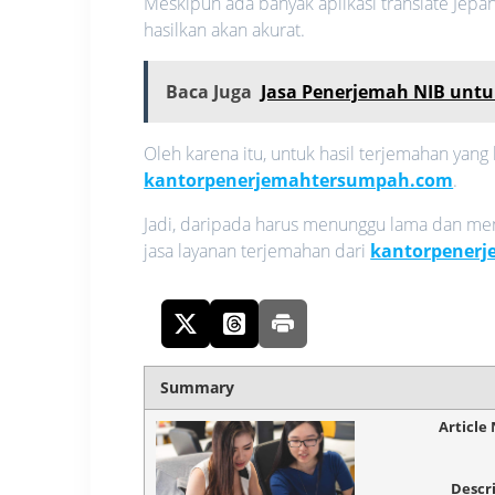
Meskipun ada banyak aplikasi translate Jep
hasilkan akan akurat.
Baca Juga
Jasa Penerjemah NIB untuk
Oleh karena itu, untuk hasil terjemahan yan
kantorpenerjemahtersumpah.com
.
Jadi, daripada harus menunggu lama dan mene
jasa layanan terjemahan dari
kantorpener
Summary
Article
Descr