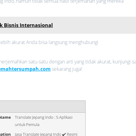
ang Indo, namun tidak semua hasil terjemahan yang mereka
 Bisnis Internasional
g lebih akurat Anda bisa langsung menghubungi
rjemahkan satu-satu dengan arti yang tidak akurat, kunjungi sa
jemahtersumpah.com
sekarang juga!
 Name
Translate Jepang Indo : 5 Aplikasi
untuk Pemula
iption
Jasa Translate Jepang Indo ✔️ Resmi