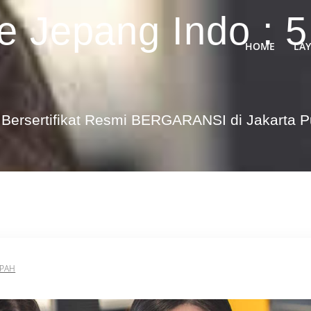
e Jepang Indo : 5
HOME
LA
Bersertifikat Resmi BERGARANSI di Jakarta 
MPAH