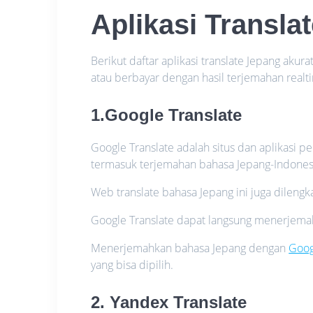
Aplikasi Transla
Berikut daftar aplikasi translate Jepang aku
atau berbayar dengan hasil terjemahan realt
1.Google Translate
Google Translate adalah situs dan aplikasi 
termasuk terjemahan bahasa Jepang-Indones
Web translate bahasa Jepang ini juga dileng
Google Translate dapat langsung menerjemah
Menerjemahkan bahasa Jepang dengan
Goog
yang bisa dipilih.
2. Yandex Translate