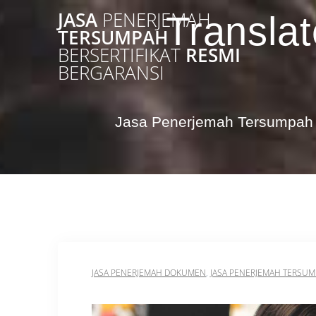
Skip
JASA
PENERJEMAH
Translat
to
TERSUMPAH
content
BERSERTIFIKAT
RESMI
BERGARANSI
Jasa Penerjemah Tersumpah 
JASA PENERJEMAH DOKUMEN
,
JASA PENERJEMAH TERSU