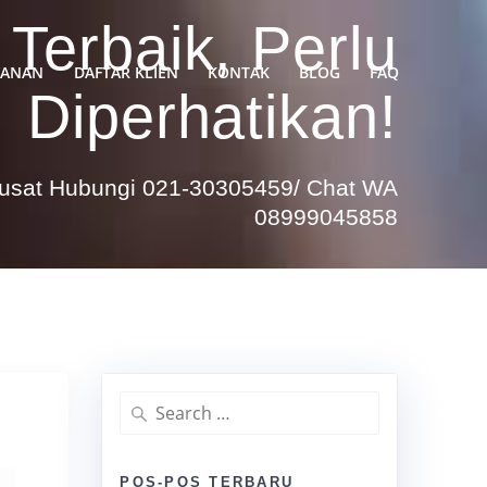
 Terbaik, Perlu
YANAN
DAFTAR KLIEN
KONTAK
BLOG
FAQ
Diperhatikan!
Pusat Hubungi 021-30305459/ Chat WA
08999045858
Search
for:
POS-POS TERBARU