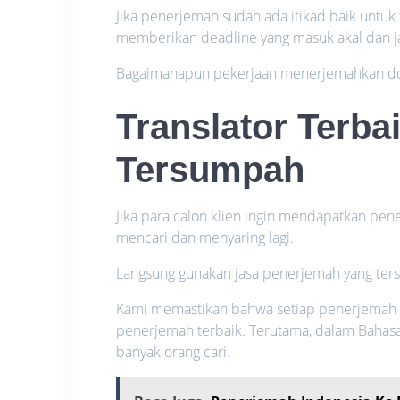
Jika penerjemah sudah ada itikad baik untuk 
memberikan deadline yang masuk akal dan j
Bagaimanapun pekerjaan menerjemahkan do
Translator Terba
Tersumpah
Jika para calon klien ingin mendapatkan pene
mencari dan menyaring lagi.
Langsung gunakan jasa penerjemah yang ter
Kami memastikan bahwa setiap penerjemah 
penerjemah terbaik. Terutama, dalam Bahasa
banyak orang cari.