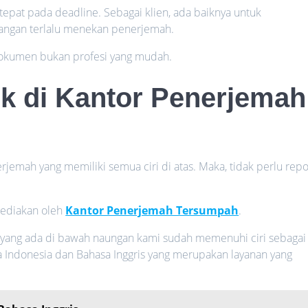
tepat pada deadline. Sebagai klien, ada baiknya untuk
angan terlalu menekan penerjemah.
kumen bukan profesi yang mudah.
ik
di Kantor Penerjemah
rjemah yang memiliki semua ciri di atas. Maka, tidak perlu repo
sediakan oleh
Kantor Penerjemah Tersumpah
.
yang ada di bawah naungan kami sudah memenuhi ciri sebagai
 Indonesia dan Bahasa Inggris yang merupakan layanan yang