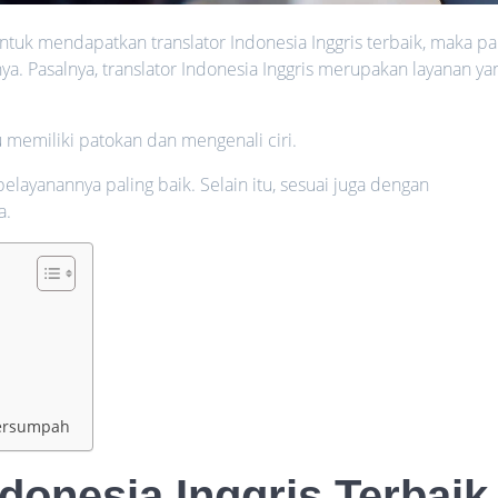
ntuk mendapatkan translator Indonesia Inggris terbaik, maka pa
nya. Pasalnya, translator Indonesia Inggris merupakan layanan ya
u memiliki patokan dan mengenali ciri.
pelayanannya paling baik. Selain itu, sesuai juga dengan
a.
Tersumpah
ndonesia Inggris Terbai