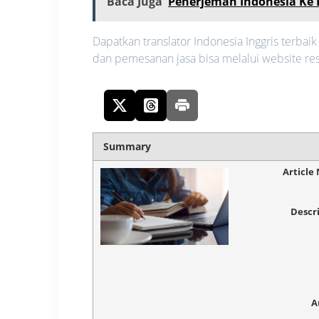
Baca Juga
Penerjemah Indonesia Ke 
Dapatkan translator Indonesia Inggris terbai
dan pemesanan jasa bisa melalui website r
Summary
Article
Descr
A