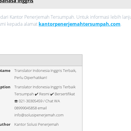
Bahasa Inggris
k dari Kantor Penerjemah Tersumpah. Untuk informasi lebih lanj
esmi kepada alamat
kantorpenerjemahtersumpah.com
.
 Name
Translator Indonesia Inggris Terbaik,
Perlu Diperhatikan!
iption
Translator Indonesia Inggris Terbaik
Tersumpah ✔️ Resmi ✔️ Bersertifikat
☎️ 021-30305459 / Chat WA
08999045858 email
info@solusipenerjemah.com
uthor
Kantor Solusi Penerjemah