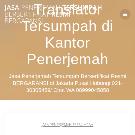
Skip
Translator
JASA
PENERJEMAH
TERSUMPAH
to
BERSERTIFIKAT
RESMI
content
BERGARANSI
Tersumpah di
Kantor
Penerjemah
Jasa Penerjemah Tersumpah Bersertifikat Resmi
BERGARANSI di Jakarta Pusat Hubungi 021-
30305459/ Chat WA 08999045858
JASA PENERJEMAH TERSUMPAH