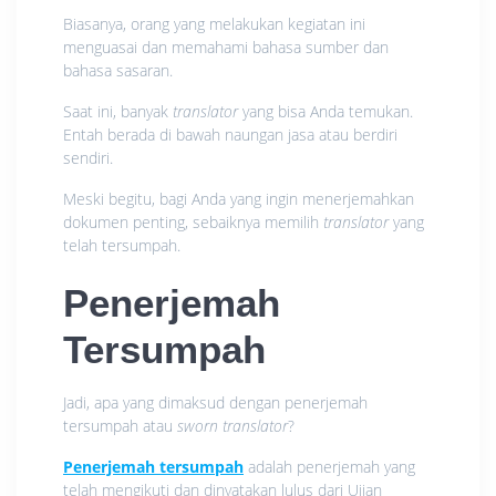
Biasanya, orang yang melakukan kegiatan ini
menguasai dan memahami bahasa sumber dan
bahasa sasaran.
Saat ini, banyak
translator
yang bisa Anda temukan.
Entah berada di bawah naungan jasa atau berdiri
sendiri.
Meski begitu, bagi Anda yang ingin menerjemahkan
dokumen penting, sebaiknya memilih
translator
yang
telah tersumpah.
Penerjemah
Tersumpah
Jadi, apa yang dimaksud dengan penerjemah
tersumpah atau
sworn translator
?
Penerjemah tersumpah
adalah penerjemah yang
telah mengikuti dan dinyatakan lulus dari Ujian