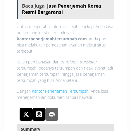
Baca Juga
Jasa Penerjemah Korea
Resmi Bergaransi
Untuk mengetahui informasi lebih lengkap, Anda bisa
berkunjung ke situs resminya di
kantorpenerjemahtersumpah.com
. Anda pun
bisa melakukan pemesanan layanan melalui situs
tersebut.
Itulah pembahasan dari
translator
,
translator
tersumpah, bedanya tersumpah dan tidak, syarat jadi
penerjemah tersumpah, hingga jasa penerjemah
tersumpah yang bisa Anda ketahui.
Dengan
Kantor Penerjemah Tersumpah
, Anda bisa
menerjemahkan dokumen tanpa khawatir.
Summary