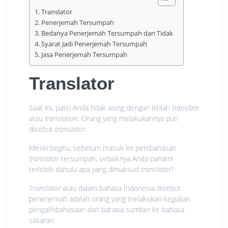
Translator
Penerjemah Tersumpah
Bedanya Penerjemah Tersumpah dan Tidak
Syarat Jadi Penerjemah Tersumpah
Jasa Penerjemah Tersumpah
Translator
Saat ini, pasti Anda tidak asing dengan istilah
translate
atau
translation
. Orang yang melakukannya pun
disebut
translator
.
Meski begitu, sebelum masuk ke pembahasan
translator
tersumpah, sebaiknya Anda pahami
terlebih dahulu apa yang dimaksud
translator
?
Translator
atau dalam bahasa Indonesia disebut
penerjemah adalah orang yang melakukan kegiatan
pengalihbahasaan dari bahasa sumber ke bahasa
sasaran.