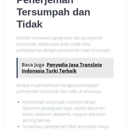
Tersumpah dan
Tidak
Setelah memahami pengertian dari penerjemah
tersumpah, seharusnya Anda sudah tahu
perbedaannya dengan penerjemah tidak tersumpah.
Baca Juga
Penyedia Jasa Translate
Indonesia Turki Terbaik
Berikut ini pembahasan mengenai perbedaan
penerjemah tersumpah dan tidak, di antaranya:
Penerjemah tersumpah menerjemahkan
dokumen penting dan legal, seperti dokumen
bisnis, dokumen akademik, maupun dokumen
penting lainnya.
Sementara, penerjemah tidak tersumpah hanya