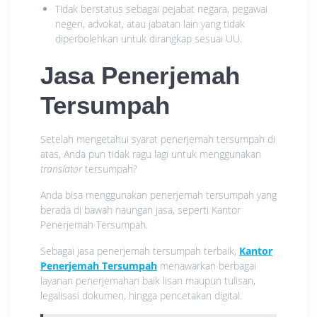
Tidak berstatus sebagai pejabat negara, pegawai
negeri, advokat, atau jabatan lain yang tidak
diperbolehkan untuk dirangkap sesuai UU.
Jasa Penerjemah
Tersumpah
Setelah mengetahui syarat penerjemah tersumpah di
atas, Anda pun tidak ragu lagi untuk menggunakan
translator
tersumpah?
Anda bisa menggunakan penerjemah tersumpah yang
berada di bawah naungan jasa, seperti Kantor
Penerjemah Tersumpah.
Sebagai jasa penerjemah tersumpah terbaik,
Kantor
Penerjemah Tersumpah
menawarkan berbagai
layanan penerjemahan baik lisan maupun tulisan,
legalisasi dokumen, hingga pencetakan digital.