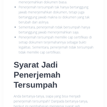
menerjemahkan dokumen biasa.
Penerjemah tersumpah tak hanya bertanggung
jawab menerjemahkan dokumen, tetapi juga
bertanggung jawab makna isi dokumen yang tak
berubah dari aslinya.
Sementara, penerjemah tidak bersumpah hanya
bertanggung jawab menerjemahkan saja.
Penerjemah tersumpah memiliki cap sertifikasi di
setiap dokumen terjemahannya sebagai bukti
legalitas. Sementara, penerjemah tidak tersumpah
tidak memiliki cap sertifikasi.
Syarat Jadi
Penerjemah
Tersumpah
Anda bertanya-tanya, siapa yang bisa menjadi
penerjemah tersumpah? Daripada bertanya-tanya,
berikut ini pembahasan mengenai syarat jadi