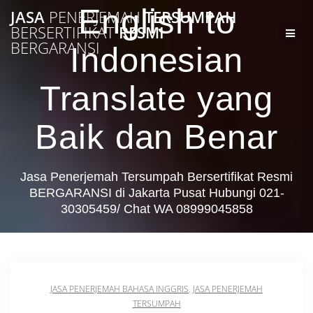
Skip
English to
JASA
PENERJEMAH
TERSUMPAH
to
BERSERTIFIKAT
RESMI
content
BERGARANSI
Indonesian
Translate yang
Baik dan Benar
Jasa Penerjemah Tersumpah Bersertifikat Resmi
BERGARANSI di Jakarta Pusat Hubungi 021-
30305459/ Chat WA 08999045858
JASA PENERJEMAH BAHASA INGGRIS
,
JASA PENERJEMAH
TERSUMPAH