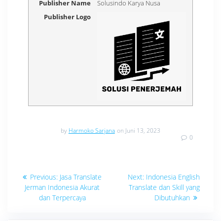
Publisher Name
Solusindo Karya Nusa
Publisher Logo
by
Harmoko Sarjana
on Juni 13, 2023
0
Navigasi
Previous
Next
Previous:
Jasa Translate
Next:
Indonesia English
post:
post:
pos
Jerman Indonesia Akurat
Translate dan Skill yang
dan Terpercaya
Dibutuhkan