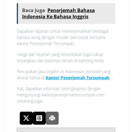
Baca Juga
Penerjemah Bahasa
Indonesia Ke Bahasa Inggris
Dapatkan layanan untuk menerjemahkan berbagai
bahasa asing dengan mudah dan cepat bersama
Kantor Penerjemah Tersumpah.
Harga dari layanan yang tersediakan juga cukup
terjangkau dan pastinya ramah di kantong Anda.
Percayakan jasa
English to Indonesian translate
yang
akurat hanya di
Kantor Penerjemah Tersumpah
.
Yuk, dapatkan informasi selengkapnya dengan
mengunjungi kantorpenerjemahtersumpah.com
sekarang juga!