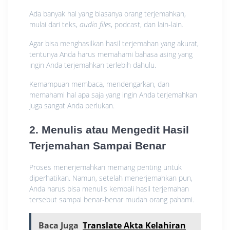
Ada banyak hal yang biasanya orang terjemahkan,
mulai dari teks,
audio files
, podcast, dan lain-lain.
Agar bisa menghasilkan hasil terjemahan yang akurat,
tentunya Anda harus memahami bahasa asing yang
ingin Anda terjemahkan terlebih dahulu.
Kemampuan membaca, mendengarkan, dan
memahami hal apa saja yang ingin Anda terjemahkan
juga sangat Anda perlukan.
2. Menulis atau Mengedit Hasil
Terjemahan Sampai Benar
Proses menerjemahkan memang penting untuk
diperhatikan. Namun, setelah menerjemahkan pun,
Anda harus bisa menulis kembali hasil terjemahan
tersebut sampai benar-benar mudah orang pahami.
Baca Juga
Translate Akta Kelahiran