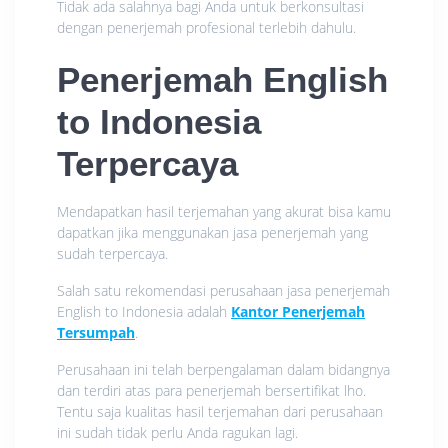
Tidak ada salahnya bagi Anda untuk berkonsultasi
dengan penerjemah profesional terlebih dahulu.
Penerjemah English
to Indonesia
Terpercaya
Mendapatkan hasil terjemahan yang akurat bisa kamu
dapatkan jika menggunakan jasa penerjemah yang
sudah terpercaya.
Salah satu rekomendasi perusahaan jasa penerjemah
English to Indonesia adalah
Kantor Penerjemah
Tersumpah
.
Perusahaan ini telah berpengalaman dalam bidangnya
dan terdiri atas para penerjemah bersertifikat lho.
Tentu saja kualitas hasil terjemahan dari perusahaan
ini sudah tidak perlu Anda ragukan lagi.