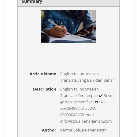
Summary
Article Name
English to Indonesian
Translate yang Baik dan Benar
Description
English to Indonesian
Translate Tersumpah ✔️ Resmi
✔️ dan Bersertifikat ☎️ 021-
30305459 / Chat WA
08999045858 email
info@solusipenerjemah.com
Author
Kantor Solusi Penerjemah