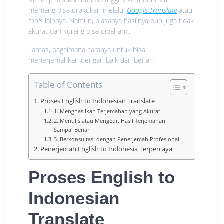
memang bisa dilakukan melalui
Google Translate
atau
tools
lainnya. Namun, biasanya hasilnya pun juga tidak
akurat dan kurang bisa dipahami.
Lantas, bagaimana caranya untuk bisa
menerjemahkan dengan baik dan benar?
Table of Contents
Proses English to Indonesian Translate
1. Menghasilkan Terjemahan yang Akurat
2. Menulis atau Mengedit Hasil Terjemahan
Sampai Benar
3. Berkonsultasi dengan Penerjemah Profesional
Penerjemah English to Indonesia Terpercaya
Proses English to
Indonesian
Translate