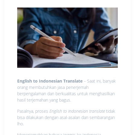
English to Indonesian Translate
– Saat ini, banyak
orang membutuhkan jasa penerjemah
berpengalaman dan berkualitas untuk menghasilkan
hasil terjemahan yang bagus.
Pasalnya, proses
English to Indonesian translate
tidak
bisa dilakukan dengan asal-asalan dan sembarangan
lho.
Menerjemahkan bahasa Inggris ke Indonesia