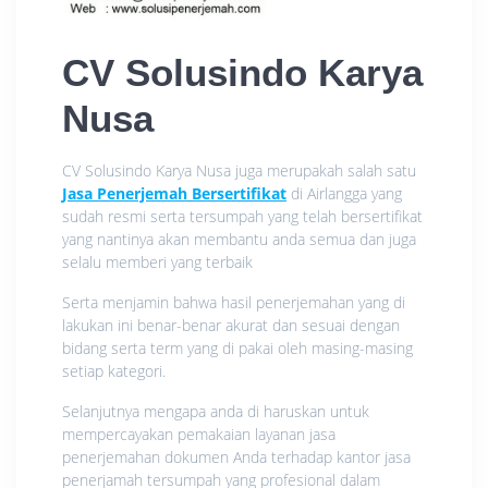
CV Solusindo Karya
Nusa
CV Solusindo Karya Nusa juga merupakah salah satu
Jasa Penerjemah Bersertifikat
di Airlangga yang
sudah resmi serta tersumpah yang telah bersertifikat
yang nantinya akan membantu anda semua dan juga
selalu memberi yang terbaik
Serta menjamin bahwa hasil penerjemahan yang di
lakukan ini benar-benar akurat dan sesuai dengan
bidang serta term yang di pakai oleh masing-masing
setiap kategori.
Selanjutnya mengapa anda di haruskan untuk
mempercayakan pemakaian layanan jasa
penerjemahan dokumen Anda terhadap kantor jasa
penerjamah tersumpah yang profesional dalam