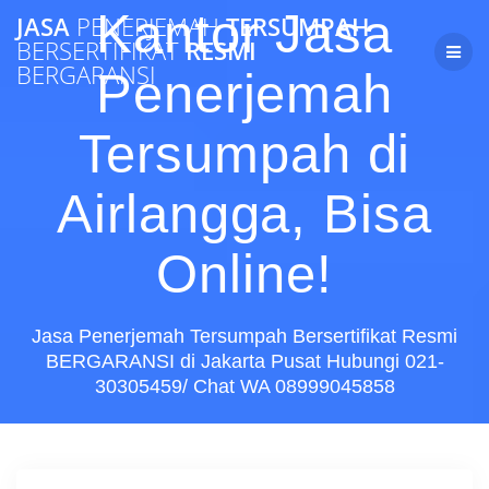
Skip
Kantor Jasa
JASA
PENERJEMAH
TERSUMPAH
to
BERSERTIFIKAT
RESMI
content
BERGARANSI
Penerjemah
Tersumpah di
Airlangga, Bisa
Online!
Jasa Penerjemah Tersumpah Bersertifikat Resmi
BERGARANSI di Jakarta Pusat Hubungi 021-
30305459/ Chat WA 08999045858