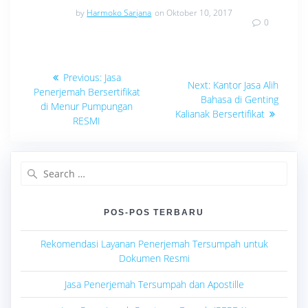
by
Harmoko Sarjana
on Oktober 10, 2017
0
Navigasi
Previous
Previous:
Jasa
Next
Next:
Kantor Jasa Alih
post:
pos
Penerjemah Bersertifikat
post:
Bahasa di Genting
di Menur Pumpungan
Kalianak Bersertifikat
RESMI
Search
for:
POS-POS TERBARU
Rekomendasi Layanan Penerjemah Tersumpah untuk
Dokumen Resmi
Jasa Penerjemah Tersumpah dan Apostille