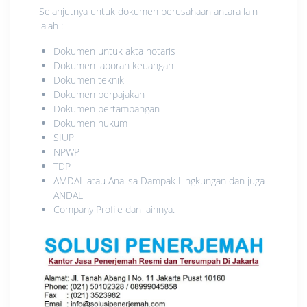
Selanjutnya untuk dokumen perusahaan antara lain
ialah :
Dokumen untuk akta notaris
Dokumen laporan keuangan
Dokumen teknik
Dokumen perpajakan
Dokumen pertambangan
Dokumen hukum
SIUP
NPWP
TDP
AMDAL atau Analisa Dampak Lingkungan dan juga
ANDAL
Company Profile dan lainnya.