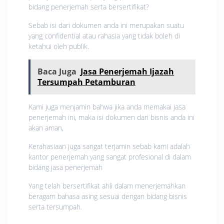
bidang penerjemah serta bersertifikat?
Sebab isi dari dokumen anda ini merupakan suatu
yang confidential atau rahasia yang tidak boleh di
ketahui oleh publik.
Baca Juga
Jasa Penerjemah Ijazah
Tersumpah Petamburan
Kami juga menjamin bahwa jika anda memakai jasa
penerjemah ini, maka isi dokumen dari bisnis anda ini
akan aman,
Kerahasiaan juga sangat terjamin sebab kami adalah
kantor penerjemah yang sangat profesional di dalam
bidang jasa penerjemah
Yang telah bersertifikat ahli dalam menerjemahkan
beragam bahasa asing sesuai dengan bidang bisnis
serta tersumpah.