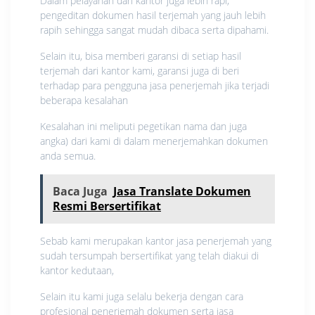
Dalam pelayanan dari kantor juga lebih rapi,
pengeditan dokumen hasil terjemah yang jauh lebih
rapih sehingga sangat mudah dibaca serta dipahami.
Selain itu, bisa memberi garansi di setiap hasil
terjemah dari kantor kami, garansi juga di beri
terhadap para pengguna jasa penerjemah jika terjadi
beberapa kesalahan
Kesalahan ini meliputi pegetikan nama dan juga
angka) dari kami di dalam menerjemahkan dokumen
anda semua.
Baca Juga
Jasa Translate Dokumen
Resmi Bersertifikat
Sebab kami merupakan kantor jasa penerjemah yang
sudah tersumpah bersertifikat yang telah diakui di
kantor kedutaan,
Selain itu kami juga selalu bekerja dengan cara
profesional penerjemah dokumen serta jasa