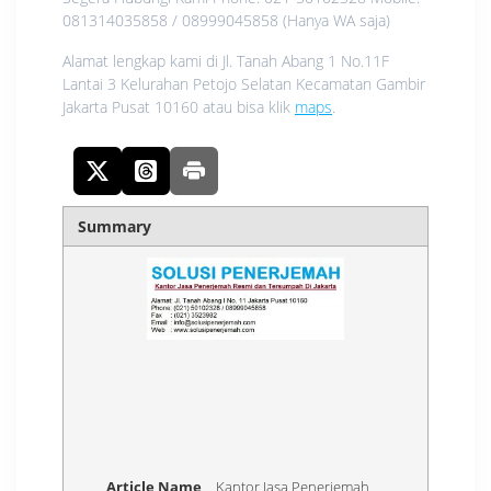
081314035858 / 08999045858 (Hanya WA saja)
Alamat lengkap kami di Jl. Tanah Abang 1 No.11F
Lantai 3 Kelurahan Petojo Selatan Kecamatan Gambir
Jakarta Pusat 10160 atau bisa klik
maps
.
Summary
Article Name
Kantor Jasa Penerjemah