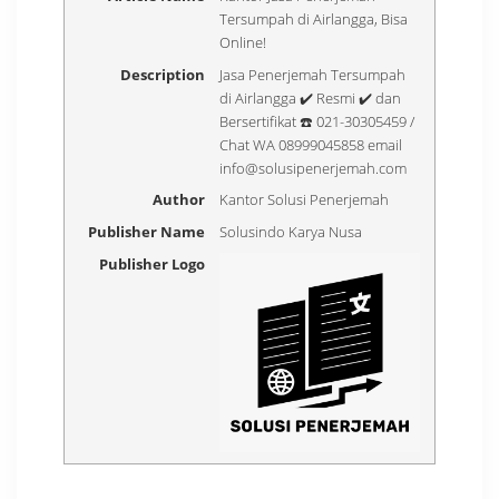
Tersumpah di Airlangga, Bisa
Online!
Description
Jasa Penerjemah Tersumpah
di Airlangga ✔️ Resmi ✔️ dan
Bersertifikat ☎️ 021-30305459 /
Chat WA 08999045858 email
info@solusipenerjemah.com
Author
Kantor Solusi Penerjemah
Publisher Name
Solusindo Karya Nusa
Publisher Logo