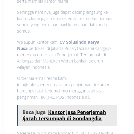
serta memiliki kantor resmi
Sehingga nantinya juga dapat datang langsung ke
kantor, kami juga memakai email resmi dari domain
sendiri yang bertujuan bagi keamanan data anda
semua.
Walaupun kantor kami
CV Solusindo Karya
Nusa
berlokasi di Jakarta Pusat, tapi kami sanggup
menerima order Jasa Penerjemah Tersumpah di
Airlangga dari Manukan Wetan bahkan seluruh
wilayah Indonesia.
Order via email resmi kami
info@solusipenerjemah.com pengiriman dokumen
hardcopy hasil terjemahnya menggunakan jasa
pengiriman TIKI, JNE, POS Indonesia dll.
Baca Juga
Kantor Jasa Penerjemah
Ijazah Tersumpah di Gondangdia
Segera Hubungi Kami Phone: 021-50102328 Mobile: