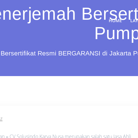
nerjemah Berserti
HOME
LA
Pump
Bersertifikat Resmi BERGARANSI di Jakarta 
AT
gan
–
CV Solusindo Karya Nusa merupakan salah satu Jasa Ahli