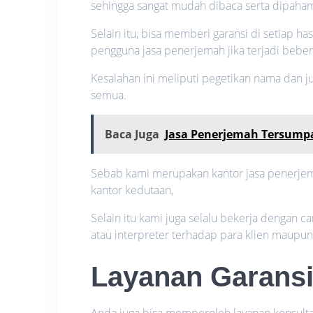
sehingga sangat mudah dibaca serta dipaham
Selain itu, bisa memberi garansi di setiap has
pengguna jasa penerjemah jika terjadi bebe
Kesalahan ini meliputi pegetikan nama dan
semua.
Baca Juga
Jasa Penerjemah Tersumpa
Sebab kami merupakan kantor jasa penerjema
kantor kedutaan,
Selain itu kami juga selalu bekerja dengan 
atau interpreter terhadap para klien maupu
Layanan Garansi
Anda juga bisa memperoleh layanan konsultas