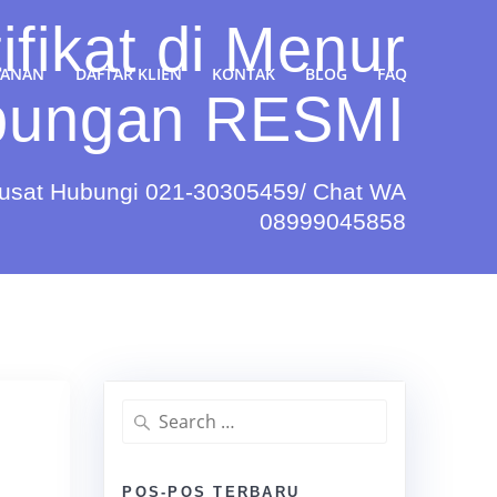
fikat di Menur
YANAN
DAFTAR KLIEN
KONTAK
BLOG
FAQ
ungan RESMI
Pusat Hubungi 021-30305459/ Chat WA
08999045858
Search
for:
POS-POS TERBARU