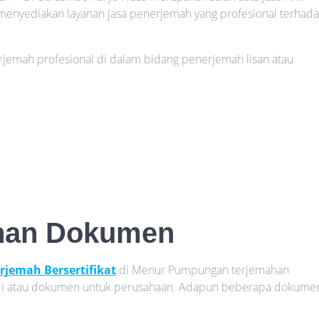
enyediakan layanan jasa penerjemah yang profesional terhad
rjemah profesional di dalam bidang penerjemah lisan atau
han Dokumen
rjemah Bersertifikat
di Menur Pumpungan terjemahan
adi atau dokumen untuk perusahaan. Adapun beberapa dokume