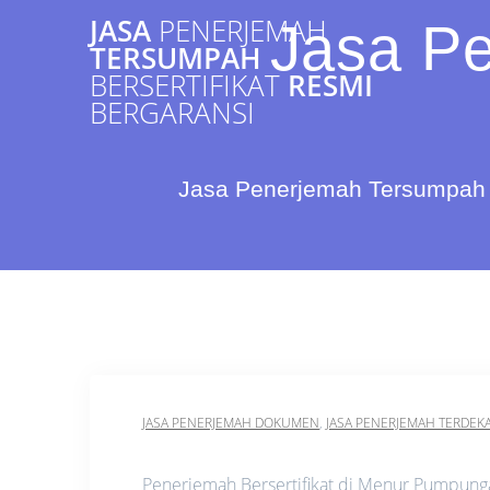
Skip
JASA
PENERJEMAH
Jasa Pe
to
TERSUMPAH
content
BERSERTIFIKAT
RESMI
BERGARANSI
Jasa Penerjemah Tersumpah 
JASA PENERJEMAH DOKUMEN
,
JASA PENERJEMAH TERDEK
Penerjemah Bersertifikat di Menur Pumpun