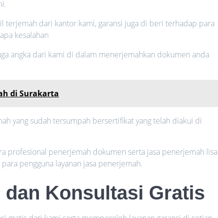
i.
il terjemah dari kantor kami, garansi juga di beri terhadap para
rapa kesalahan
 juga angka dari kami di dalam menerjemahkan dokumen anda
h di Surakarta
h yang sudah tersumpah bersertifikat yang telah diakui di
cara profesional penerjemah dokumen serta jasa penerjemah lis
n para pengguna layanan jasa penerjemah.
 dan Konsultasi Gratis
i gratis dari kami serta memperoleh layanan garansi di setiap