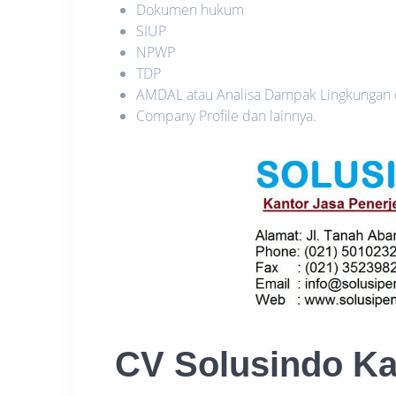
Dokumen hukum
SIUP
NPWP
TDP
AMDAL atau Analisa Dampak Lingkungan
Company Profile dan lainnya.
CV Solusindo K