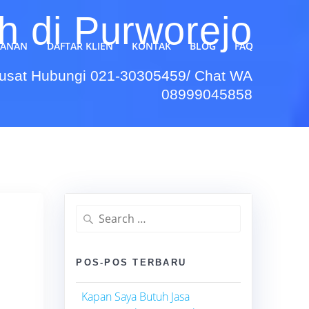
 di Purworejo
YANAN
DAFTAR KLIEN
KONTAK
BLOG
FAQ
Pusat Hubungi 021-30305459/ Chat WA
08999045858
Search
for:
POS-POS TERBARU
Kapan Saya Butuh Jasa