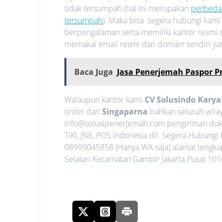
tidak tersumpah (hal ini merupakan
perbeda
tersumpah
). Maka bisa segera hubungi kam
berpengalaman serta memiliki kantor resmi s
memakai email resmi dari domain sendiri y
Baca Juga
Jasa Penerjemah Paspor P
Walaupun kantor kami
CV Solusindo Kary
order dari
Singaparna
bahkan seluruh wilay
info@solusipenerjemah.com pengiriman dok
TIKI, JNE, POS Indonesia dll. Segera Hubun
08999045858 (Hanya WA saja) alamat lengkap 
Selatan Kecamatan Gambir Jakarta Pusat 1016