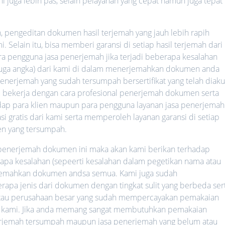
ni juga lebih pas, selain pelayanan yang cepat namun juga tepat
h, pengeditan dokumen hasil terjemah yang jauh lebih rapih
 Selain itu, bisa memberi garansi di setiap hasil terjemah dari
ara pengguna jasa penerjemah jika terjadi beberapa kesalahan
 juga angka) dari kami di dalam menerjemahkan dokumen anda
nerjemah yang sudah tersumpah bersertifikat yang telah diaku
lalu bekerja dengan cara profesional penerjemah dokumen serta
hadap para klien maupun para pengguna layanan jasa penerjemah
i gratis dari kami serta memperoleh layanan garansi di setiap
n yang tersumpah.
a penerjemah dokumen ini maka akan kami berikan terhadap
rapa kesalahan (sepeerti kesalahan dalam pegetikan nama atau
rjemahkan dokumen andsa semua. Kami juga sudah
a jenis dari dokumen dengan tingkat sulit yang berbeda ser
 atau perusahaan besar yang sudah mempercayakan pemakaian
 kami. Jika anda memang sangat membutuhkan pemakaian
nerjemah tersumpah maupun jasa penerjemah yang belum atau