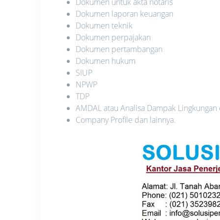
Dokumen untuk akta notaris
Dokumen laporan keuangan
Dokumen teknik
Dokumen perpajakan
Dokumen pertambangan
Dokumen hukum
SIUP
NPWP
TDP
AMDAL atau Analisa Dampak Lingkungan
Company Profile dan lainnya.