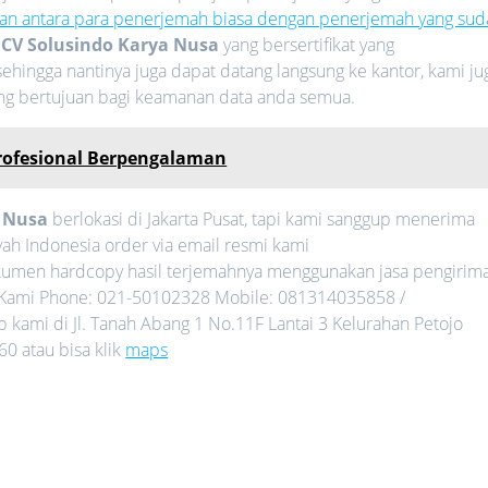
an antara para penerjemah biasa dengan penerjemah yang sud
i
CV Solusindo Karya Nusa
yang bersertifikat yang
ehingga nantinya juga dapat datang langsung ke kantor, kami ju
ang bertujuan bagi keamanan data anda semua.
rofesional Berpengalaman
a Nusa
berlokasi di Jakarta Pusat, tapi kami sanggup menerima
ah Indonesia order via email resmi kami
umen hardcopy hasil terjemahnya menggunakan jasa pengirim
gi Kami Phone: 021-50102328 Mobile: 081314035858 /
kami di Jl. Tanah Abang 1 No.11F Lantai 3 Kelurahan Petojo
0 atau bisa klik
maps