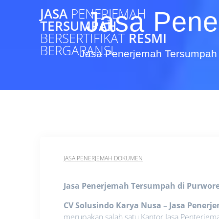
Skip
JASA
PENERJEMAH
Jasa Pene
to
TERSUMPAH
content
BERSERTIFIKAT
RESMI
BERGARANSI
Jasa Penerjemah Tersumpah 
JASA PENERJEMAH DOKUMEN
Jasa Penerjemah Tersumpah di Purwor
CV Solusindo Karya Nusa – Jasa Pener
merupakan salah satu Kantor Jasa Penterje