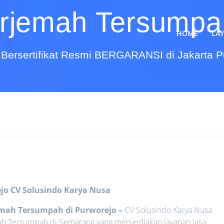
rjemah Tersumpah
HOME
LA
Bersertifikat Resmi BERGARANSI di Jakarta 
ejo
CV Solusindo Karya Nusa
jemah Tersumpah di Purworejo
–
CV Solusindo Karya Nusa
mah Tersumpah di Semarang yang menyediakan layanan jasa