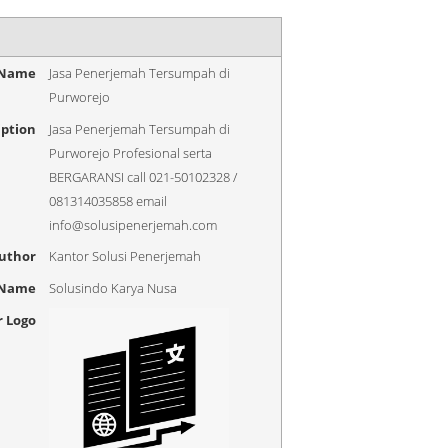
 Name
Jasa Penerjemah Tersumpah di
Purworejo
iption
Jasa Penerjemah Tersumpah di
Purworejo Profesional serta
BERGARANSI call 021-50102328 /
081314035858 email
info@solusipenerjemah.com
uthor
Kantor Solusi Penerjemah
 Name
Solusindo Karya Nusa
r Logo