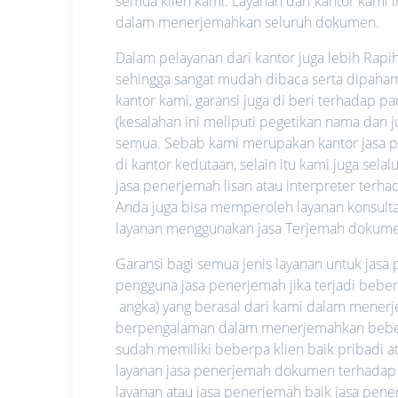
semua klien kami. Layanan dari kantor kami i
dalam menerjemahkan seluruh dokumen.
Dalam pelayanan dari kantor juga lebih Rapi
sehingga sangat mudah dibaca serta dipahami.
kantor kami, garansi juga di beri terhadap p
(kesalahan ini meliputi pegetikan nama dan
semua. Sebab kami merupakan kantor jasa pe
di kantor kedutaan, selain itu kami juga se
jasa penerjemah lisan atau interpreter ter
Anda juga bisa memperoleh layanan konsultas
layanan menggunakan jasa Terjemah dokume
Garansi bagi semua jenis layanan untuk jas
pengguna jasa penerjemah jika terjadi bebe
angka) yang berasal dari kami dalam mene
berpengalaman dalam menerjemahkan beberap
sudah memiliki beberpa klien baik pribadi
layanan jasa penerjemah dokumen terhadap
layanan atau jasa penerjemah baik jasa pe