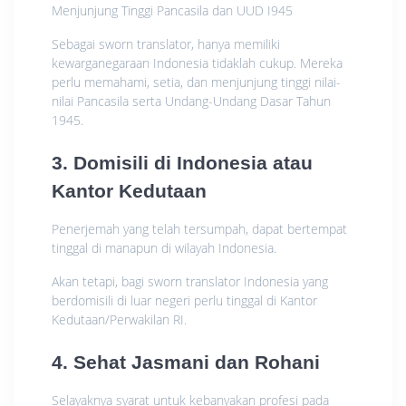
Menjunjung Tinggi Pancasila dan UUD I945
Sebagai sworn translator, hanya memiliki
kewarganegaraan Indonesia tidaklah cukup. Mereka
perlu memahami, setia, dan menjunjung tinggi nilai-
nilai Pancasila serta Undang-Undang Dasar Tahun
1945.
3. Domisili di Indonesia atau
Kantor Kedutaan
Penerjemah yang telah tersumpah, dapat bertempat
tinggal di manapun di wilayah Indonesia.
Akan tetapi, bagi sworn translator Indonesia yang
berdomisili di luar negeri perlu tinggal di Kantor
Kedutaan/Perwakilan RI.
4. Sehat Jasmani dan Rohani
Selayaknya syarat untuk kebanyakan profesi pada