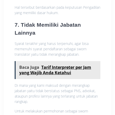
Hal tersebut berdasarkan pada keputusan Pengadilan
yang memiliki dasar hukum.
7. Tidak Memiliki Jabatan
Lainnya
Syarat terakhir yang harus terpenuhi, agar bisa
memenuhi syarat pendaftaran sebagai sworn
translator yaitu tidak merangkap jabatan.
Baca Juga
Tarif Interpreter per Jam
yang Wajib Anda Ketahui
Di mana yang kami maksud dengan merangkap
jabatan yaitu tidak berstatus sebagai PNS, advokat,
ataupun profesi lainnya yang terlarang untuk jabatan
rangkap.
Untuk melakukan permohonan sebagai sworn