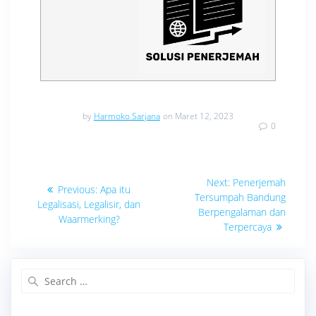
by
Harmoko Sarjana
on Maret 12, 2023
0
Navigasi
Next
Next:
Penerjemah
Previous
Previous:
Apa itu
post:
pos
Tersumpah Bandung
post:
Legalisasi, Legalisir, dan
Berpengalaman dan
Waarmerking?
Terpercaya
Search
for: