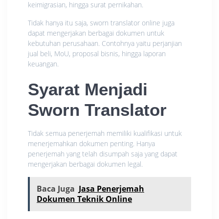
keimigrasian, hingga surat pernikahan.
Tidak hanya itu saja, sworn translator online juga
dapat mengerjakan berbagai dokumen untuk
kebutuhan perusahaan. Contohnya yaitu perjanjian
jual beli, MoU, proposal bisnis, hingga laporan
keuangan.
Syarat Menjadi
Sworn Translator
Tidak semua penerjemah memiliki kualifikasi untuk
menerjemahkan dokumen penting. Hanya
penerjemah yang telah disumpah saja yang dapat
mengerjakan berbagai dokumen legal.
Baca Juga
Jasa Penerjemah
Dokumen Teknik Online