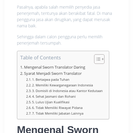
Pasalnya, apabila salah memilih penyedia jasa
penerjemah, tentunya akan berakibat fatal. Di mana
pengguna jasa akan dirugikan, yang dapat merusak
nama baik.
Sehingga dalam calon pengguna perlu memilih
penerjemah tersumpah.
Table of Contents
Mengenal Sworn Translator Daring
Syarat Menjadi Sworn Translator
1. Bertaqwa pada Tuhan
2. Memiliki Kewarganegaraan Indonesia
3. Domisili di Indonesia atau Kantor Kedutaan
4. Sehat Jasmani dan Rohani
5. Lulus Ujian Kualifikasi
6. Tidak Memiliki Riwayat Pidana
7. Tidak Memiliki Jabatan Lainnya
Mengenal Sworn