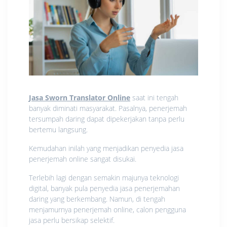
Jasa Sworn Translator Online
saat ini tengah
banyak diminati masyarakat. Pasalnya, penerjemah
tersumpah daring dapat dipekerjakan tanpa perlu
bertemu langsung.
Kemudahan inilah yang menjadikan penyedia jasa
penerjemah online sangat disukai.
Terlebih lagi dengan semakin majunya teknologi
digital, banyak pula penyedia jasa penerjemahan
daring yang berkembang. Namun, di tengah
menjamurnya penerjemah online, calon pengguna
jasa perlu bersikap selektif.