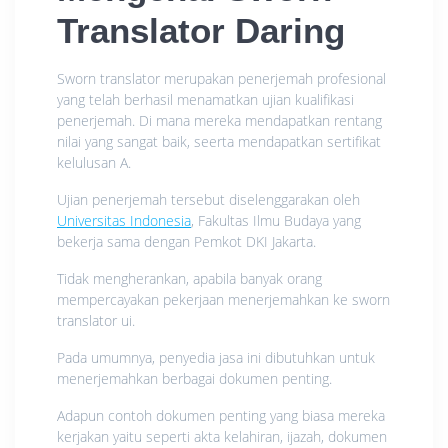
Translator Daring
Sworn translator merupakan penerjemah profesional
yang telah berhasil menamatkan ujian kualifikasi
penerjemah. Di mana mereka mendapatkan rentang
nilai yang sangat baik, seerta mendapatkan sertifikat
kelulusan A.
Ujian penerjemah tersebut diselenggarakan oleh
Universitas Indonesia
, Fakultas Ilmu Budaya yang
bekerja sama dengan Pemkot DKI Jakarta.
Tidak mengherankan, apabila banyak orang
mempercayakan pekerjaan menerjemahkan ke sworn
translator ui.
Pada umumnya, penyedia jasa ini dibutuhkan untuk
menerjemahkan berbagai dokumen penting.
Adapun contoh dokumen penting yang biasa mereka
kerjakan yaitu seperti akta kelahiran, ijazah, dokumen