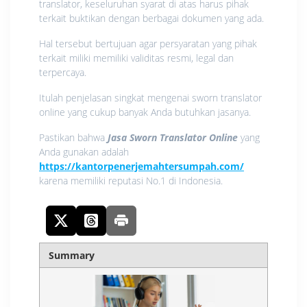
translator, keseluruhan syarat di atas harus pihak
terkait buktikan dengan berbagai dokumen yang ada.
Hal tersebut bertujuan agar persyaratan yang pihak
terkait miliki memiliki validitas resmi, legal dan
terpercaya.
Itulah penjelasan singkat mengenai sworn translator
online yang cukup banyak Anda butuhkan jasanya.
Pastikan bahwa
Jasa Sworn Translator Online
yang
Anda gunakan adalah
https://kantorpenerjemahtersumpah.com/
karena memiliki reputasi No.1 di Indonesia.
Summary