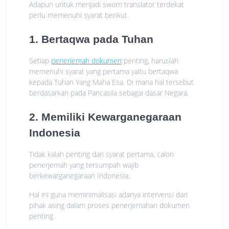
Adapun untuk menjadi sworn translator terdekat
perlu memenuhi syarat berikut.
1. Bertaqwa pada Tuhan
Setiap
penerjemah dokumen
penting, haruslah
memenuhi syarat yang pertama yaitu bertaqwa
kepada Tuhan Yang Maha Esa. Di mana hal tersebut
berdasarkan pada Pancasila sebagai dasar Negara.
2. Memiliki Kewarganegaraan
Indonesia
Tidak kalah penting dari syarat pertama, calon
penerjemah yang tersumpah wajib
berkewarganegaraan Indonesia.
Hal ini guna meminimalisasi adanya intervensi dari
pihak asing dalam proses penerjemahan dokumen
penting.