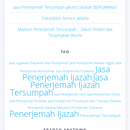
Jasa Penerjemah Tersumpah Jakarta Selatan BERGARANSI
Translation Service Jakarta
Maskuri Penerjemah Tersumpah – Solusi Terpercaya
Terjemahan Resmi
TAG
Jasa Legalisasi Dokumen
Jasa Penerjemah
Jasa Penerjemah Bahasa Inggris
Jasa
Jasa
Penerjemah Bersertifikat
Jasa Penerjemah Di Jakarta
Penerjemah Ijazah
Jasa
Penerjemah Ijazah
Tersumpah
Jasa Penerjemah Lisan
Jasa Penerjemah Online
Jasa Penerjemah Terdekat
Jasa Penerjemah Tersumpah
Jasa Translate Bahasa
Penerjemah Bahasa Mandarin
Penerjemah Dokumen
Penerjemah Ijazah
Penerjemah Tersumpah
SEARCH ANYTHING