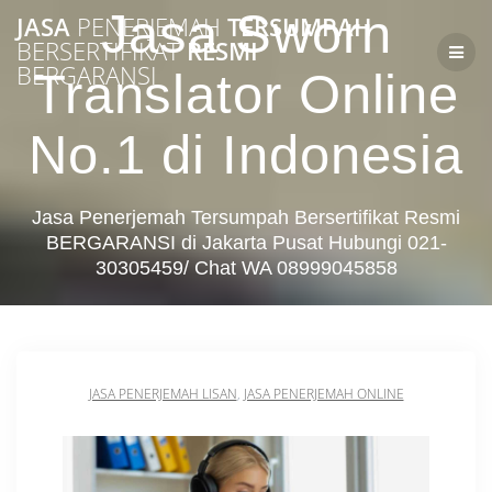
Skip
Jasa Sworn
JASA
PENERJEMAH
TERSUMPAH
to
BERSERTIFIKAT
RESMI
content
BERGARANSI
Translator Online
No.1 di Indonesia
Jasa Penerjemah Tersumpah Bersertifikat Resmi
BERGARANSI di Jakarta Pusat Hubungi 021-
30305459/ Chat WA 08999045858
JASA PENERJEMAH LISAN
,
JASA PENERJEMAH ONLINE