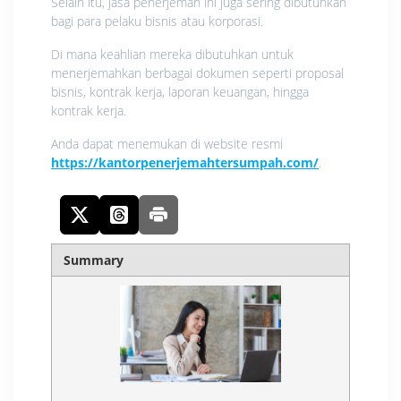
Selain itu, jasa penerjemah ini juga sering dibutuhkan
bagi para pelaku bisnis atau korporasi.
Di mana keahlian mereka dibutuhkan untuk
menerjemahkan berbagai dokumen seperti proposal
bisnis, kontrak kerja, laporan keuangan, hingga
kontrak kerja.
Anda dapat menemukan di website resmi
https://kantorpenerjemahtersumpah.com/
.
Summary