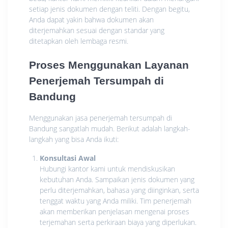
setiap jenis dokumen dengan teliti. Dengan begitu,
Anda dapat yakin bahwa dokumen akan
diterjemahkan sesuai dengan standar yang
ditetapkan oleh lembaga resmi.
Proses Menggunakan Layanan
Penerjemah Tersumpah di
Bandung
Menggunakan jasa penerjemah tersumpah di
Bandung sangatlah mudah. Berikut adalah langkah-
langkah yang bisa Anda ikuti:
Konsultasi Awal
Hubungi kantor kami untuk mendiskusikan
kebutuhan Anda. Sampaikan jenis dokumen yang
perlu diterjemahkan, bahasa yang diinginkan, serta
tenggat waktu yang Anda miliki. Tim penerjemah
akan memberikan penjelasan mengenai proses
terjemahan serta perkiraan biaya yang diperlukan.