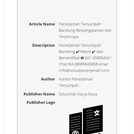
Article Name
Penerjemah Tersumpah
Bandung Berpengalaman dan
Terpercaya
Description
Penerjemah Tersumpah
Bandung ✔️ Resmi ✔️ dan
Bersertifikat ☎️ 021-30305459 /
Chat WA 08999045858 email
info@solusipenerjemah.com
Author
Kantor Penerjemah
Tersumpah
Publisher Name
Solusindo Karya Nusa
Publisher Logo