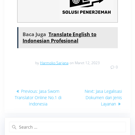
Baca Juga
Translate English to
Indonesian Profesional
by
Harmoko Sarjana
on Maret 12, 2023
0
Navigasi
Previous
Next
Previous:
Jasa Sworn
Next:
Jasa Legalisasi
post:
post:
pos
Translator Online No.1 di
Dokumen dan Jenis
Indonesia
Layanan
Search
for: