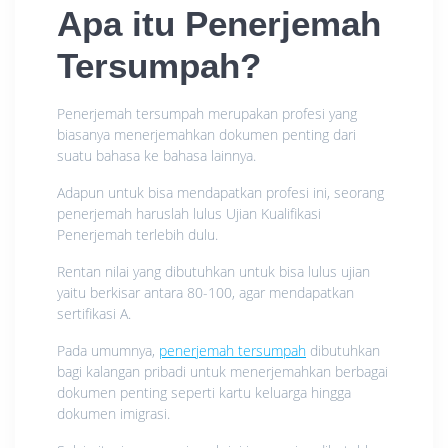
Apa itu Penerjemah
Tersumpah?
Penerjemah tersumpah merupakan profesi yang
biasanya menerjemahkan dokumen penting dari
suatu bahasa ke bahasa lainnya.
Adapun untuk bisa mendapatkan profesi ini, seorang
penerjemah haruslah lulus Ujian Kualifikasi
Penerjemah terlebih dulu.
Rentan nilai yang dibutuhkan untuk bisa lulus ujian
yaitu berkisar antara 80-100, agar mendapatkan
sertifikasi A.
Pada umumnya,
penerjemah tersumpah
dibutuhkan
bagi kalangan pribadi untuk menerjemahkan berbagai
dokumen penting seperti kartu keluarga hingga
dokumen imigrasi.