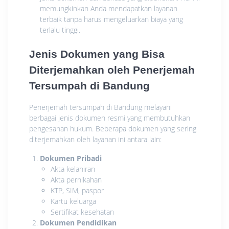
memungkinkan Anda mendapatkan layanan
terbaik tanpa harus mengeluarkan biaya yang
terlalu tinggi.
Jenis Dokumen yang Bisa
Diterjemahkan oleh Penerjemah
Tersumpah di Bandung
Penerjemah tersumpah di Bandung melayani
berbagai jenis dokumen resmi yang membutuhkan
pengesahan hukum. Beberapa dokumen yang sering
diterjemahkan oleh layanan ini antara lain:
Dokumen Pribadi
Akta kelahiran
Akta pernikahan
KTP, SIM, paspor
Kartu keluarga
Sertifikat kesehatan
Dokumen Pendidikan