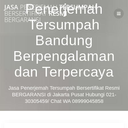
Skip
Penerjemah
JASA
PENERJEMAH
TERSUMPAH
to
BERSERTIFIKAT
RESMI
content
BERGARANSI
Tersumpah
Bandung
Berpengalaman
dan Terpercaya
Jasa Penerjemah Tersumpah Bersertifikat Resmi
BERGARANSI di Jakarta Pusat Hubungi 021-
30305459/ Chat WA 08999045858