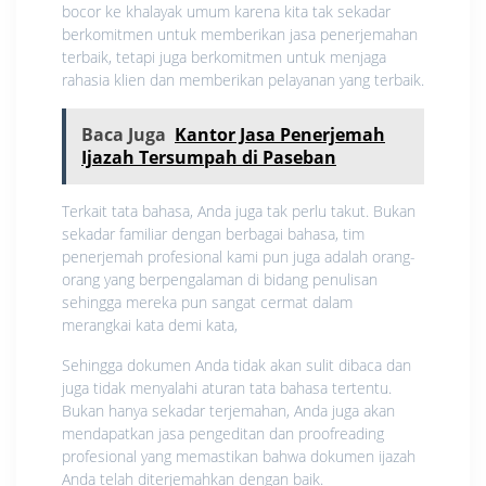
bocor ke khalayak umum karena kita tak sekadar
berkomitmen untuk memberikan jasa penerjemahan
terbaik, tetapi juga berkomitmen untuk menjaga
rahasia klien dan memberikan pelayanan yang terbaik.
Baca Juga
Kantor Jasa Penerjemah
Ijazah Tersumpah di Paseban
Terkait tata bahasa, Anda juga tak perlu takut. Bukan
sekadar familiar dengan berbagai bahasa, tim
penerjemah profesional kami pun juga adalah orang-
orang yang berpengalaman di bidang penulisan
sehingga mereka pun sangat cermat dalam
merangkai kata demi kata,
Sehingga dokumen Anda tidak akan sulit dibaca dan
juga tidak menyalahi aturan tata bahasa tertentu.
Bukan hanya sekadar terjemahan, Anda juga akan
mendapatkan jasa pengeditan dan proofreading
profesional yang memastikan bahwa dokumen ijazah
Anda telah diterjemahkan dengan baik.