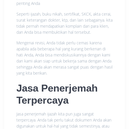
penting Anda
Seperti ijazah, buku nikah, sertifikat, SKCK, akta cerai,
surat keterangan dokter, ktp, dan lain sebagainya. kita
tidak pernah mendapatkan komplain dari para klien,
dan Anda bisa membuktikan hal tersebut.
Mengenai revisi, Anda tidak perlu cemas karena
apabila ada beberapa hal yang kurang berkenan di
hati Anda, Anda bisa mendiskusikannya dengan kami
dan kami akan siap untuk bekerja sama dengan Anda
sehingga Anda akan merasa sangat puas dengan hasil
yang kita berikan.
Jasa Penerjemah
Terpercaya
Jasa penerjemah ijazah kita pun juga sangat
terpercaya. Anda tak perlu takut dokumen Anda akan
digunakan untuk hal-hal yang tidak semestinya, atau