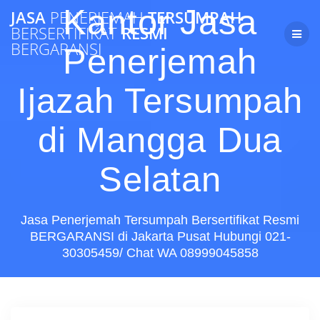
Skip
Kantor Jasa
JASA
PENERJEMAH
TERSUMPAH
to
BERSERTIFIKAT
RESMI
content
BERGARANSI
Penerjemah
Ijazah Tersumpah
di Mangga Dua
Selatan
Jasa Penerjemah Tersumpah Bersertifikat Resmi
BERGARANSI di Jakarta Pusat Hubungi 021-
30305459/ Chat WA 08999045858