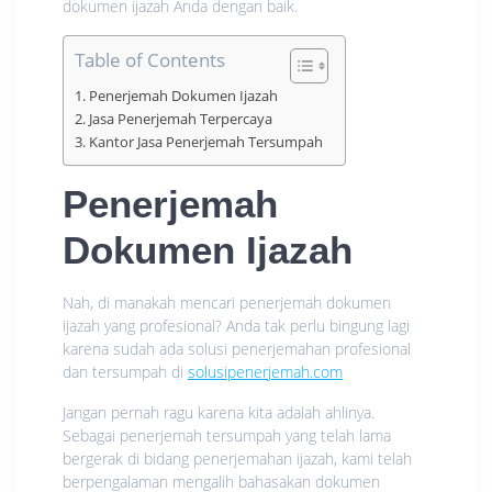
dokumen ijazah Anda dengan baik.
Table of Contents
Penerjemah Dokumen Ijazah
Jasa Penerjemah Terpercaya
Kantor Jasa Penerjemah Tersumpah
Penerjemah
Dokumen Ijazah
Nah, di manakah mencari penerjemah dokumen
ijazah yang profesional? Anda tak perlu bingung lagi
karena sudah ada solusi penerjemahan profesional
dan tersumpah di
solusipenerjemah.com
Jangan pernah ragu karena kita adalah ahlinya.
Sebagai penerjemah tersumpah yang telah lama
bergerak di bidang penerjemahan ijazah, kami telah
berpengalaman mengalih bahasakan dokumen