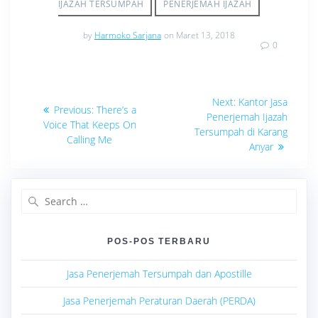
IJAZAH TERSUMPAH
PENERJEMAH IJAZAH
by
Harmoko Sarjana
on Maret 13, 2018
0
Navigasi
Next
Next:
Kantor Jasa
Previous
Previous:
There’s a
post:
pos
Penerjemah Ijazah
post:
Voice That Keeps On
Tersumpah di Karang
Calling Me
Anyar
Search
for:
POS-POS TERBARU
Jasa Penerjemah Tersumpah dan Apostille
Jasa Penerjemah Peraturan Daerah (PERDA)