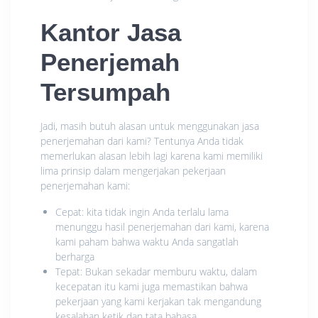
Kantor Jasa
Penerjemah
Tersumpah
Jadi, masih butuh alasan untuk menggunakan jasa
penerjemahan dari kami? Tentunya Anda tidak
memerlukan alasan lebih lagi karena kami memiliki
lima prinsip dalam mengerjakan pekerjaan
penerjemahan kami:
Cepat: kita tidak ingin Anda terlalu lama
menunggu hasil penerjemahan dari kami, karena
kami paham bahwa waktu Anda sangatlah
berharga
Tepat: Bukan sekadar memburu waktu, dalam
kecepatan itu kami juga memastikan bahwa
pekerjaan yang kami kerjakan tak mengandung
kesalahan ketik dan tata bahasa