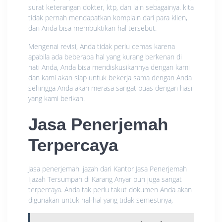
surat keterangan dokter, ktp, dan lain sebagainya. kita
tidak pernah mendapatkan komplain dari para klien,
dan Anda bisa membuktikan hal tersebut.
Mengenai revisi, Anda tidak perlu cemas karena
apabila ada beberapa hal yang kurang berkenan di
hati Anda, Anda bisa mendiskusikannya dengan kami
dan kami akan siap untuk bekerja sama dengan Anda
sehingga Anda akan merasa sangat puas dengan hasil
yang kami berikan.
Jasa Penerjemah
Terpercaya
Jasa penerjemah ijazah dari Kantor Jasa Penerjemah
Ijazah Tersumpah di Karang Anyar pun juga sangat
terpercaya. Anda tak perlu takut dokumen Anda akan
digunakan untuk hal-hal yang tidak semestinya,