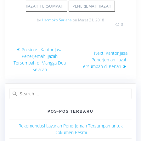
IJAZAH TERSUMPAH
PENERJEMAH IJAZAH
by
Harmoko Sarjana
on Maret 21, 2018
0
Navigasi
Previous
Previous:
Kantor Jasa
Next
Next:
Kantor Jasa
post:
pos
Penerjemah Ijazah
post:
Penerjemah Ijazah
Tersumpah di Mangga Dua
Tersumpah di Kenari
Selatan
Search
for:
POS-POS TERBARU
Rekomendasi Layanan Penerjemah Tersumpah untuk
Dokumen Resmi