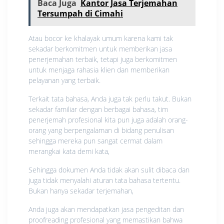
Baca Juga
Kantor Jasa Terjemahan
Tersumpah di Cimahi
Atau bocor ke khalayak umum karena kami tak
sekadar berkomitmen untuk memberikan jasa
penerjemahan terbaik, tetapi juga berkomitmen
untuk menjaga rahasia klien dan memberikan
pelayanan yang terbaik.
Terkait tata bahasa, Anda juga tak perlu takut. Bukan
sekadar familiar dengan berbagai bahasa, tim
penerjemah profesional kita pun juga adalah orang-
orang yang berpengalaman di bidang penulisan
sehingga mereka pun sangat cermat dalam
merangkai kata demi kata,
Sehingga dokumen Anda tidak akan sulit dibaca dan
juga tidak menyalahi aturan tata bahasa tertentu.
Bukan hanya sekadar terjemahan,
Anda juga akan mendapatkan jasa pengeditan dan
proofreading profesional yang memastikan bahwa