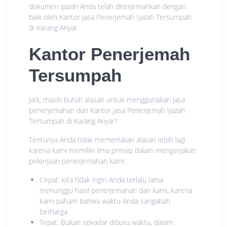
dokumen ijazah Anda telah diterjemahkan dengan
baik oleh Kantor Jasa Penerjemah Ijazah Tersumpah
di Karang Anyar.
Kantor Penerjemah
Tersumpah
Jadi, masih butuh alasan untuk menggunakan jasa
penerjemahan dari Kantor Jasa Penerjemah Ijazah
Tersumpah di Karang Anyar?
Tentunya Anda tidak memerlukan alasan lebih lagi
karena kami memiliki lima prinsip dalam mengerjakan
pekerjaan penerjemahan kami:
Cepat: kita tidak ingin Anda terlalu lama
menunggu hasil penerjemahan dari kami, karena
kami paham bahwa waktu Anda sangatlah
berharga
Tepat: Bukan sekadar diburu waktu, dalam