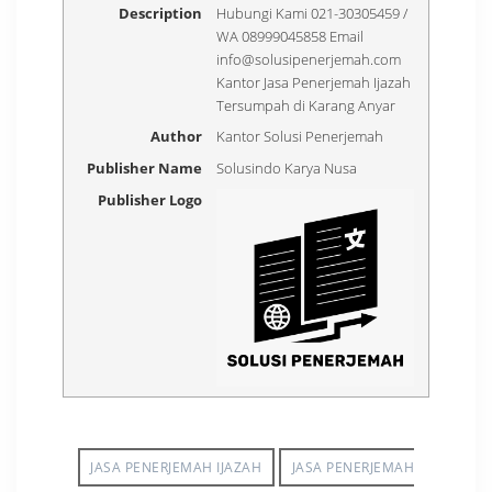
Description
Hubungi Kami 021-30305459 /
WA 08999045858 Email
info@solusipenerjemah.com
Kantor Jasa Penerjemah Ijazah
Tersumpah di Karang Anyar
Author
Kantor Solusi Penerjemah
Publisher Name
Solusindo Karya Nusa
Publisher Logo
JASA PENERJEMAH IJAZAH
JASA PENERJEMAH