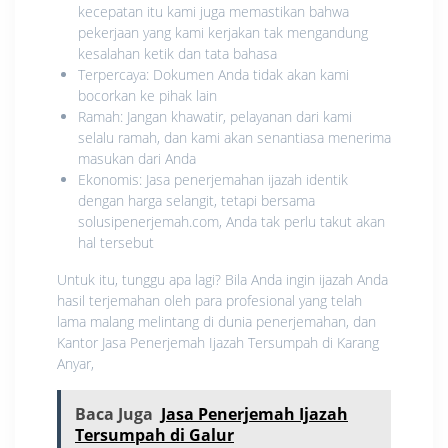
kecepatan itu kami juga memastikan bahwa
pekerjaan yang kami kerjakan tak mengandung
kesalahan ketik dan tata bahasa
Terpercaya: Dokumen Anda tidak akan kami
bocorkan ke pihak lain
Ramah: Jangan khawatir, pelayanan dari kami
selalu ramah, dan kami akan senantiasa menerima
masukan dari Anda
Ekonomis: Jasa penerjemahan ijazah identik
dengan harga selangit, tetapi bersama
solusipenerjemah.com, Anda tak perlu takut akan
hal tersebut
Untuk itu, tunggu apa lagi? Bila Anda ingin ijazah Anda
hasil terjemahan oleh para profesional yang telah
lama malang melintang di dunia penerjemahan, dan
Kantor Jasa Penerjemah Ijazah Tersumpah di Karang
Anyar,
Baca Juga
Jasa Penerjemah Ijazah
Tersumpah di Galur