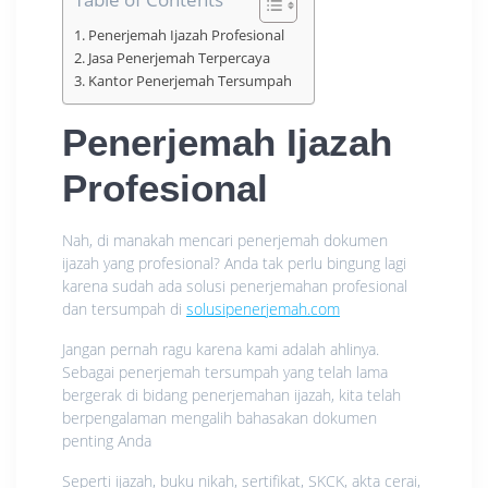
Penerjemah Ijazah Profesional
Jasa Penerjemah Terpercaya
Kantor Penerjemah Tersumpah
Penerjemah Ijazah
Profesional
Nah, di manakah mencari penerjemah dokumen
ijazah yang profesional? Anda tak perlu bingung lagi
karena sudah ada solusi penerjemahan profesional
dan tersumpah di
solusipenerjemah.com
Jangan pernah ragu karena kami adalah ahlinya.
Sebagai penerjemah tersumpah yang telah lama
bergerak di bidang penerjemahan ijazah, kita telah
berpengalaman mengalih bahasakan dokumen
penting Anda
Seperti ijazah, buku nikah, sertifikat, SKCK, akta cerai,