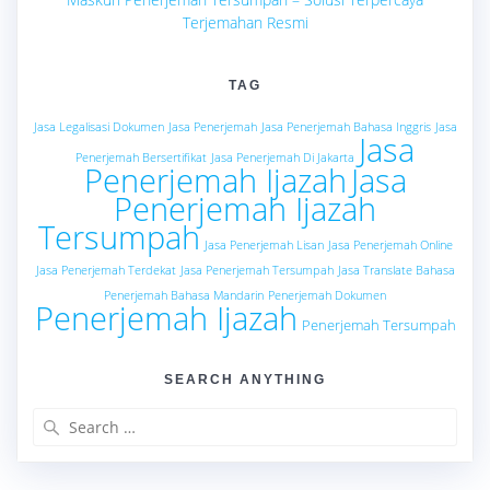
Terjemahan Resmi
TAG
Jasa Legalisasi Dokumen
Jasa Penerjemah
Jasa Penerjemah Bahasa Inggris
Jasa
Jasa
Penerjemah Bersertifikat
Jasa Penerjemah Di Jakarta
Penerjemah Ijazah
Jasa
Penerjemah Ijazah
Tersumpah
Jasa Penerjemah Lisan
Jasa Penerjemah Online
Jasa Penerjemah Terdekat
Jasa Penerjemah Tersumpah
Jasa Translate Bahasa
Penerjemah Bahasa Mandarin
Penerjemah Dokumen
Penerjemah Ijazah
Penerjemah Tersumpah
SEARCH ANYTHING
Search
for: