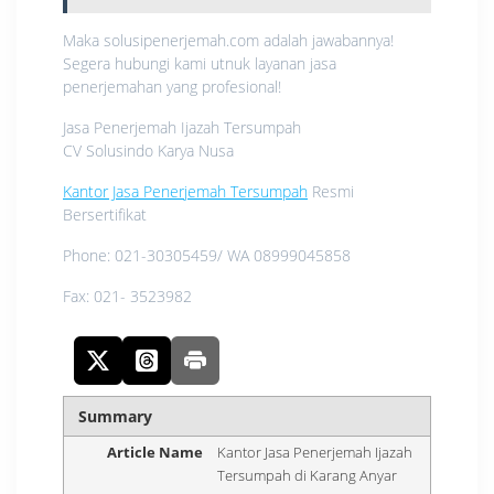
Maka solusipenerjemah.com adalah jawabannya!
Segera hubungi kami utnuk layanan jasa
penerjemahan yang profesional!
Jasa Penerjemah Ijazah Tersumpah
CV Solusindo Karya Nusa
Kantor Jasa Penerjemah Tersumpah
Resmi
Bersertifikat
Phone: 021-30305459/ WA 08999045858
Fax: 021- 3523982
Summary
Article Name
Kantor Jasa Penerjemah Ijazah
Tersumpah di Karang Anyar