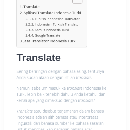
Translate
Aplikasi Translate Indonesia Turki
1. Turkish Indonesian Translator
2. Indonesian-Turkish Translator
3. Kamus Indonesia Turki
4. Google Translate
Jasa Translator Indonesia Turki
Translate
Sering beriringan dengan bahasa asing, tentunya
Anda sudah akrab dengan istilah
translate
.
Namun, sebelum masuk ke
translate
Indonesia ke
Turki, lebih baik terlebih dahulu Anda ketahui dan
kenali apa yang dimaksud dengan
translate
?
Translate
atau disebut terjemahan dalam bahasa
Indonesia adalah alih bahasa atau interpretasi
linguistik dari bahasa sumber ke bahasa sasaran
untuk menghasilkan padanan bahasa agar