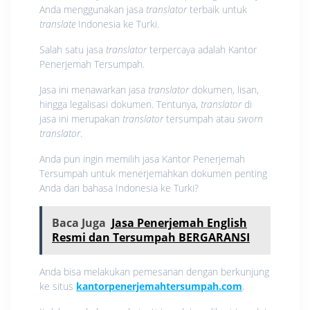
Anda menggunakan jasa
translator
terbaik untuk
translate
Indonesia ke Turki.
Salah satu jasa
translator
terpercaya adalah Kantor
Penerjemah Tersumpah.
Jasa ini menawarkan jasa
translator
dokumen, lisan,
hingga legalisasi dokumen. Tentunya,
translator
di
jasa ini merupakan
translator
tersumpah atau
sworn
translator
.
Anda pun ingin memilih jasa Kantor Penerjemah
Tersumpah untuk menerjemahkan dokumen penting
Anda dari bahasa Indonesia ke Turki?
Baca Juga
Jasa Penerjemah English
Resmi dan Tersumpah BERGARANSI
Anda bisa melakukan pemesanan dengan berkunjung
ke situs
kantorpenerjemahtersumpah.com
.