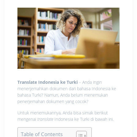
Translate Indonesia ke Turki
– Anda ingin
menerjemahkan dokumen dari bahasa Indonesia ke
bahasa Turki? Namun, Anda belum menemukan
penerjemahan dokumen yang cocok?
Untuk menemukannya, Anda bisa simak berikut
mengenai
translate
Indonesia ke Turki di bawah ini.
Table of Contents