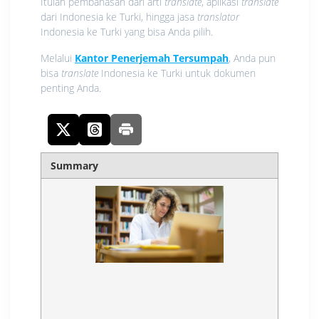
Itulah pembahasan dari arti
translate
, aplikasi
translate
dari Indonesia ke Turki, hingga jasa
translator
Indonesia ke Turki yang bisa Anda pilih.
Melalui
Kantor Penerjemah Tersumpah
, Anda pun
bisa
translate
Indonesia ke Turki untuk dokumen
penting Anda.
Summary