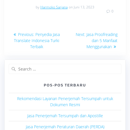
by
Harmoko Sarjana
on Juni 13, 2023
0
Navigasi
Previous
Next
Previous:
Penyedia Jasa
Next:
Jasa Proofreading
post:
post:
pos
Translate Indonesia Turki
dan 5 Manfaat
Terbaik
Menggunakan
Search
for:
POS-POS TERBARU
Rekomendasi Layanan Penerjemah Tersumpah untuk
Dokumen Resmi
Jasa Penerjemah Tersumpah dan Apostille
Jasa Penerjemah Peraturan Daerah (PERDA)