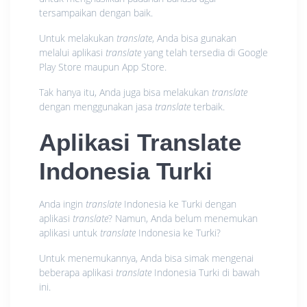
tersampaikan dengan baik.
Untuk melakukan
translate
, Anda bisa gunakan
melalui aplikasi
translate
yang telah tersedia di Google
Play Store maupun App Store.
Tak hanya itu, Anda juga bisa melakukan
translate
dengan menggunakan jasa
translate
terbaik.
Aplikasi Translate
Indonesia Turki
Anda ingin
translate
Indonesia ke Turki dengan
aplikasi
translate
? Namun, Anda belum menemukan
aplikasi untuk
translate
Indonesia ke Turki?
Untuk menemukannya, Anda bisa simak mengenai
beberapa aplikasi
translate
Indonesia Turki di bawah
ini.