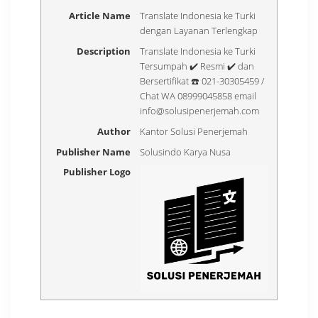
Article Name
Translate Indonesia ke Turki
dengan Layanan Terlengkap
Description
Translate Indonesia ke Turki
Tersumpah ✔️ Resmi ✔️ dan
Bersertifikat ☎️ 021-30305459 /
Chat WA 08999045858 email
info@solusipenerjemah.com
Author
Kantor Solusi Penerjemah
Publisher Name
Solusindo Karya Nusa
Publisher Logo