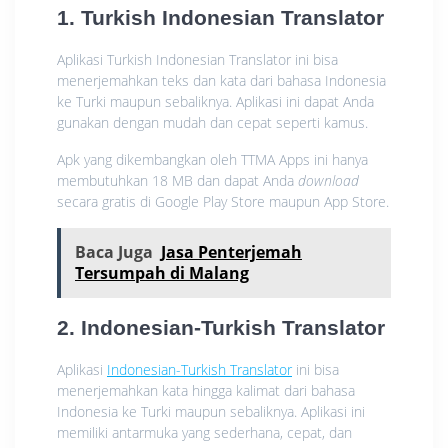
1. Turkish Indonesian Translator
Aplikasi Turkish Indonesian Translator ini bisa
menerjemahkan teks dan kata dari bahasa Indonesia
ke Turki maupun sebaliknya. Aplikasi ini dapat Anda
gunakan dengan mudah dan cepat seperti kamus.
Apk yang dikembangkan oleh TTMA Apps ini hanya
membutuhkan 18 MB dan dapat Anda
download
secara gratis di Google Play Store maupun App Store.
Baca Juga
Jasa Penterjemah
Tersumpah di Malang
2. Indonesian-Turkish Translator
Aplikasi
Indonesian-Turkish Translator
ini bisa
menerjemahkan kata hingga kalimat dari bahasa
Indonesia ke Turki maupun sebaliknya. Aplikasi ini
memiliki antarmuka yang sederhana, cepat, dan