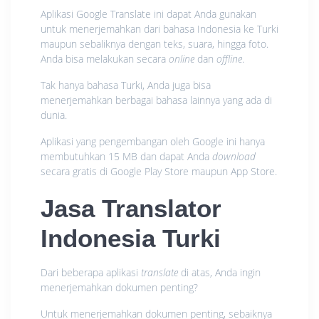
Aplikasi Google Translate ini dapat Anda gunakan
untuk menerjemahkan dari bahasa Indonesia ke Turki
maupun sebaliknya dengan teks, suara, hingga foto.
Anda bisa melakukan secara
online
dan
offline
.
Tak hanya bahasa Turki, Anda juga bisa
menerjemahkan berbagai bahasa lainnya yang ada di
dunia.
Aplikasi yang pengembangan oleh Google ini hanya
membutuhkan 15 MB dan dapat Anda
download
secara gratis di Google Play Store maupun App Store.
Jasa Translator
Indonesia Turki
Dari beberapa aplikasi
translate
di atas, Anda ingin
menerjemahkan dokumen penting?
Untuk menerjemahkan dokumen penting, sebaiknya