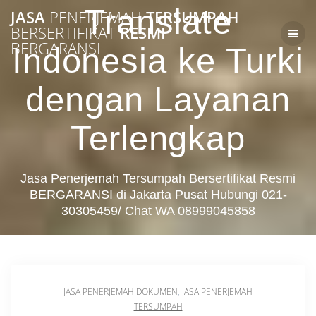
Skip
Translate
JASA
PENERJEMAH
TERSUMPAH
to
BERSERTIFIKAT
RESMI
content
BERGARANSI
Indonesia ke Turki
dengan Layanan
Terlengkap
Jasa Penerjemah Tersumpah Bersertifikat Resmi
BERGARANSI di Jakarta Pusat Hubungi 021-
30305459/ Chat WA 08999045858
JASA PENERJEMAH DOKUMEN
,
JASA PENERJEMAH
TERSUMPAH