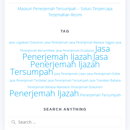
Maskuri Penerjemah Tersumpah – Solusi Terpercaya
Terjemahan Resmi
TAG
Jasa Legalisasi Dokumen
Jasa Penerjemah
Jasa Penerjemah Bahasa Inggris
Jasa
Jasa
Penerjemah Bersertifikat
Jasa Penerjemah Di Jakarta
Penerjemah Ijazah
Jasa
Penerjemah Ijazah
Tersumpah
Jasa Penerjemah Lisan
Jasa Penerjemah Online
Jasa Penerjemah Terdekat
Jasa Penerjemah Tersumpah
Jasa Translate Bahasa
Penerjemah Bahasa Mandarin
Penerjemah Dokumen
Penerjemah Ijazah
Penerjemah Tersumpah
SEARCH ANYTHING
Search
for: