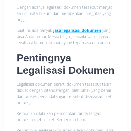
Dengan adanya legalisasi, dokumen tersebut menjadi
sah di mata hukum dan memberikan integritas yang
tinggi.
Saat ini, ada banyak
jasa legalisasi dokumen
yang
bisa Anda temui. Meski begitu, sebaiknya pilih jasa
legalisasi Kemenkumham yang tepercaya dan aman.
Pentingnya
Legalisasi Dokumen
Legalisasi dokumen berarti dokumen tersebut telah
dibuat dengan ditandatangani oleh pihak yang benar
dan proses penandatangan tersebut disaksikan oleh
notaris,
Kemudian dilakukan pencocokan tanda tangan
notaris tersebut oleh Kemenkumham.
Pentingnya legalisasi dokumen adalah dokumen yang