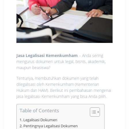
Jasa Legalisasi Kemenkumham
– Anda sering
mengurus dokumen untuk legal, bisnis, akademik,
maupun beasiswa?
Tentunya, membutuhkan dokumen yang telah
dilegalisasi oleh Kemenkumham (Kementerian
Hukum dan HAM). Berikut ini pembahasan mengenai
jasa legalisasi Kemenkumham yang bisa Anda pilih.
Table of Contents
Legalisasi Dokumen
Pentingnya Legalisasi Dokumen