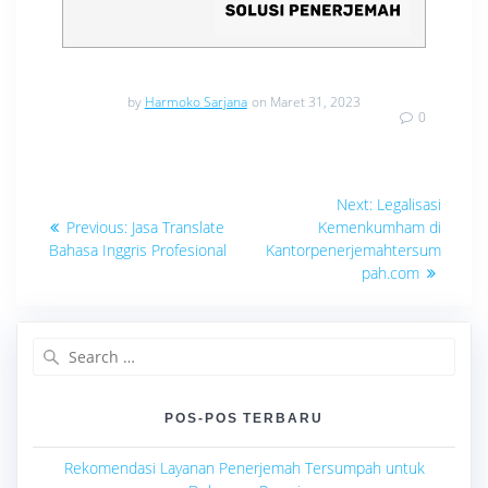
by
Harmoko Sarjana
on Maret 31, 2023
0
Navigasi
Next
Next:
Legalisasi
Previous
post:
pos
Previous:
Jasa Translate
Kemenkumham di
post:
Bahasa Inggris Profesional
Kantorpenerjemahtersum
pah.com
Search
for:
POS-POS TERBARU
Rekomendasi Layanan Penerjemah Tersumpah untuk