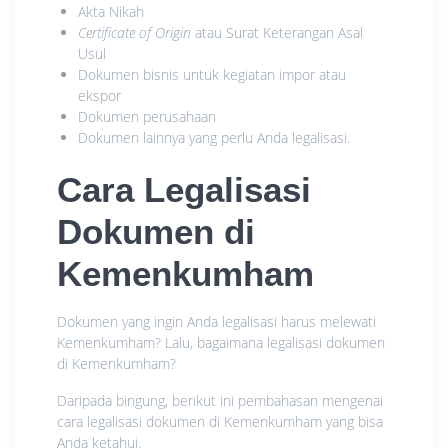
Akta Nikah
Certificate of Origin
atau Surat Keterangan Asal
Usul
Dokumen bisnis untuk kegiatan impor atau
ekspor
Dokumen perusahaan
Dokumen lainnya yang perlu Anda legalisasi.
Cara Legalisasi
Dokumen di
Kemenkumham
Dokumen yang ingin Anda legalisasi harus melewati
Kemenkumham? Lalu, bagaimana legalisasi dokumen
di Kemenkumham?
Daripada bingung, berikut ini pembahasan mengenai
cara legalisasi dokumen di Kemenkumham yang bisa
Anda ketahui.