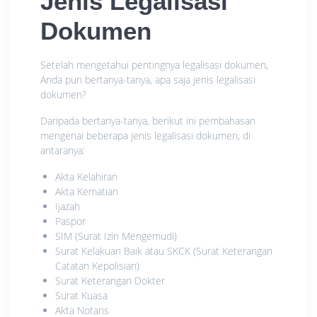
Jenis Legalisasi
Dokumen
Setelah mengetahui pentingnya legalisasi dokumen,
Anda pun bertanya-tanya, apa saja jenis legalisasi
dokumen?
Daripada bertanya-tanya, berikut ini pembahasan
mengenai beberapa jenis legalisasi dokumen, di
antaranya:
Akta Kelahiran
Akta Kematian
Ijazah
Paspor
SIM (Surat Izin Mengemudi)
Surat Kelakuan Baik atau SKCK (Surat Keterangan
Catatan Kepolisian)
Surat Keterangan Dokter
Surat Kuasa
Akta Notaris