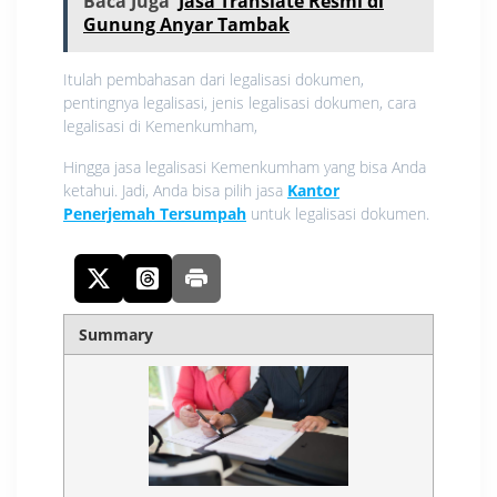
Baca Juga
Jasa Translate Resmi di
Gunung Anyar Tambak
Itulah pembahasan dari legalisasi dokumen,
pentingnya legalisasi, jenis legalisasi dokumen, cara
legalisasi di Kemenkumham,
Hingga jasa legalisasi Kemenkumham yang bisa Anda
ketahui. Jadi, Anda bisa pilih jasa
Kantor
Penerjemah Tersumpah
untuk legalisasi dokumen.
Summary