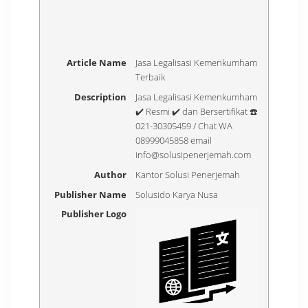
Article Name
Jasa Legalisasi Kemenkumham
Terbaik
Description
Jasa Legalisasi Kemenkumham
✔️ Resmi ✔️ dan Bersertifikat ☎️
021-30305459 / Chat WA
08999045858 email
info@solusipenerjemah.com
Author
Kantor Solusi Penerjemah
Publisher Name
Solusido Karya Nusa
Publisher Logo