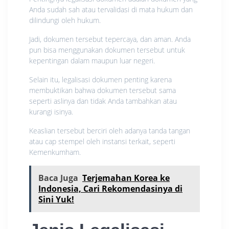
Anda sudah sah atau tervalidasi di mata hukum dan
dilindungi oleh hukum.
Jadi, dokumen tersebut tepercaya, dan aman. Anda
pun bisa menggunakan dokumen tersebut untuk
kepentingan dalam maupun luar negeri.
Selain itu, legalisasi dokumen penting karena
membuktikan bahwa dokumen tersebut sama
seperti aslinya dan tidak Anda tambahkan atau
kurangi isinya.
Keaslian tersebut berciri oleh adanya tanda tangan
atau cap stempel oleh instansi terkait, seperti
Kemenkumham.
Baca Juga
Terjemahan Korea ke
Indonesia, Cari Rekomendasinya di
Sini Yuk!