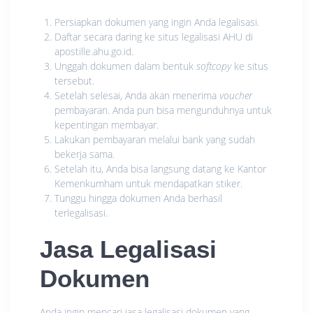
Persiapkan dokumen yang ingin Anda legalisasi.
Daftar secara daring ke situs legalisasi AHU di
apostille.ahu.go.id.
Unggah dokumen dalam bentuk
softcopy
ke situs
tersebut.
Setelah selesai, Anda akan menerima
voucher
pembayaran. Anda pun bisa mengunduhnya untuk
kepentingan membayar.
Lakukan pembayaran melalui bank yang sudah
bekerja sama.
Setelah itu, Anda bisa langsung datang ke Kantor
Kemenkumham untuk mendapatkan stiker.
Tunggu hingga dokumen Anda berhasil
terlegalisasi.
Jasa Legalisasi
Dokumen
Anda ingin mencari jasa legalisasi dokumen yang