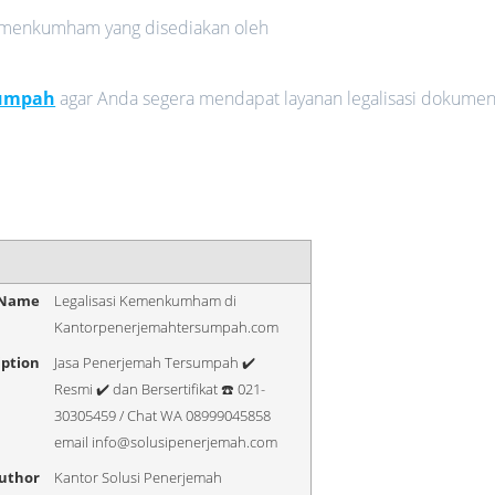
 Kemenkumham yang disediakan oleh
sumpah
agar Anda segera mendapat layanan legalisasi dokume
 Name
Legalisasi Kemenkumham di
Kantorpenerjemahtersumpah.com
iption
Jasa Penerjemah Tersumpah ✔️
Resmi ✔️ dan Bersertifikat ☎️ 021-
30305459 / Chat WA 08999045858
email info@solusipenerjemah.com
uthor
Kantor Solusi Penerjemah