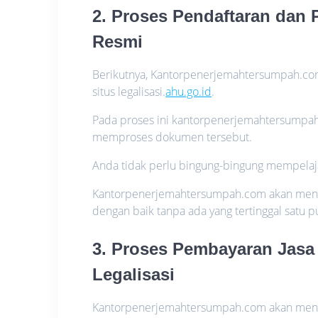
2. Proses Pendaftaran dan
Resmi
Berikutnya, Kantorpenerjemahtersumpah.com
situs legalisasi.
ahu.go.id
.
Pada proses ini kantorpenerjemahtersump
memproses dokumen tersebut.
Anda tidak perlu bingung-bingung mempelaja
Kantorpenerjemahtersumpah.com akan meng
dengan baik tanpa ada yang tertinggal satu p
3. Proses Pembayaran Jasa 
Legalisasi
Kantorpenerjemahtersumpah.com akan menda