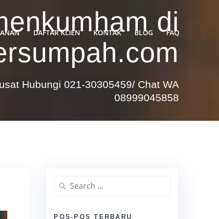
emenkumham di
YANAN
DAFTAR KLIEN
KONTAK
BLOG
FAQ
tersumpah.com
Pusat Hubungi 021-30305459/ Chat WA
08999045858
Search
for:
POS-POS TERBARU