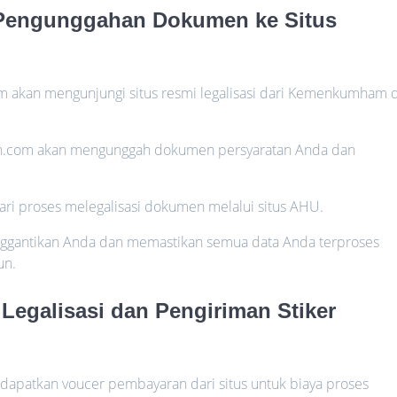
 Pengunggahan Dokumen ke Situs
 akan mengunjungi situs resmi legalisasi dari Kemenkumham d
ah.com akan mengunggah dokumen persyaratan Anda dan
ri proses melegalisasi dokumen melalui situs AHU.
gantikan Anda dan memastikan semua data Anda terproses
un.
Legalisasi dan Pengiriman Stiker
patkan voucer pembayaran dari situs untuk biaya proses