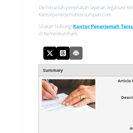
Demikianlah penjelasan layanan legalisasi
Kantorpenerjemahtersumpah.com.
Silakan hubungi
Kantor Penerjemah Ter
di Kemenkumham.
Summary
Article
Descr
A