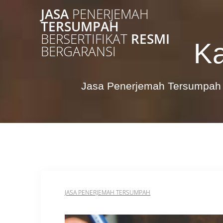
Skip
JASA
PENERJEMAH
to
TERSUMPAH
content
BERSERTIFIKAT
RESMI
K
BERGARANSI
Jasa Penerjemah Tersumpah 
JASA PENERJEMAH TERSUMPAH