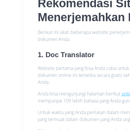
Rekomendasi Si
Menerjemahkan
Berikut ini ialah beberapa website penerj
dokumen Anda.
1. Doc Translator
Website pertama yang bisa Anda coba untuk t
dokumen online ini tersedia secara gratis
Anda.
Anda bisa mengunjungi halaman berikut
onl
mempunyai 109 lebih bahasa yang Anda gu
Untuk waktu yang Anda perlukan dalam men
yang termuat dalam dokumen yang Anda ung