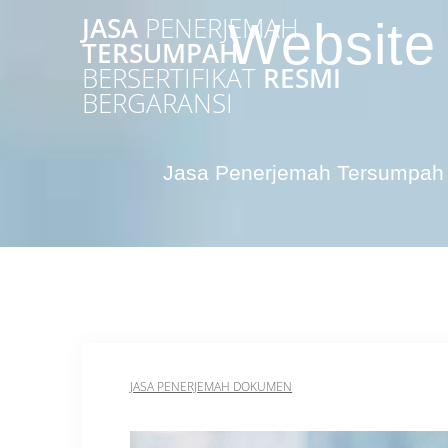
Skip
JASA
PENERJEMAH
Website
to
TERSUMPAH
content
BERSERTIFIKAT
RESMI
BERGARANSI
Jasa Penerjemah Tersumpah 
JASA PENERJEMAH DOKUMEN