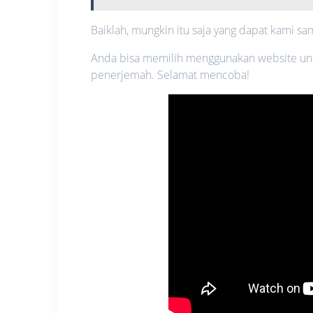
Baiklah, mungkin itu saja yang dapat kami 
Anda bisa memilih menggunakan website u
penerjemah. Selamat mencoba!