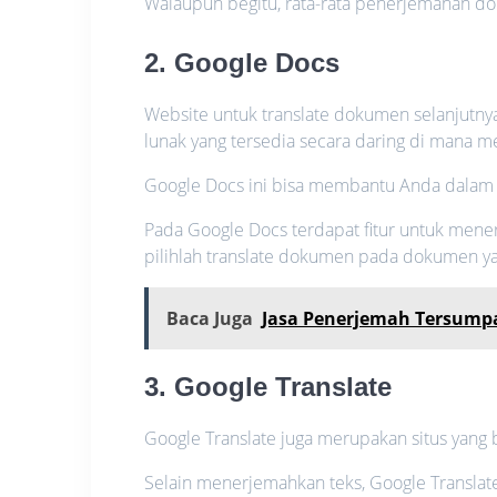
Walaupun begitu, rata-rata penerjemahan do
2. Google Docs
Website untuk translate dokumen selanjutnya 
lunak yang tersedia secara daring di mana 
Google Docs ini bisa membantu Anda dala
Pada Google Docs terdapat fitur untuk men
pilihlah translate dokumen pada dokumen y
Baca Juga
Jasa Penerjemah Tersum
3. Google Translate
Google Translate juga merupakan situs yang b
Selain menerjemahkan teks, Google Translat