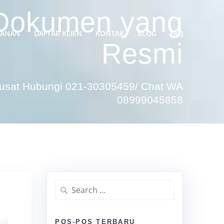
 Dokumen yang
YANAN
DAFTAR KLIEN
KONTAK
BLOG
FAQ
Resmi
Pusat Hubungi 021-30305459/ Chat WA
08999045858
Search
for:
POS-POS TERBARU